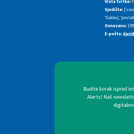
Vrsta tvrtke:
N
Sjedište:
{'cou
'Oakley', 'postal
Osnovano:
199
E-pošta:
davi
Budite korak ispred in
Alerts! Naš newslette
digitalno