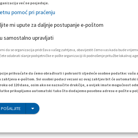
ganizacija već ne posjeduje.
etnu pomoć pri praćenju
ljite mi upute za daljnje postupanje e-poštom
 samostalno upravljati
igurni da se organizacija pridržava vašeg zahtjeva, obavijestit ćemo vas kada bude vrijem
ete odabrati slanje podsjetničke e-pošte organizaciji ili podnošenje pritužbe lokalnoj age
cije prihvaćate da ćemo obrađivati i pohraniti sljedeće osobne podatke: vašu 
h zahtjeva e-poštom. Svi osobni podaci vezani uz ovaj zahtjev bit će automatski i
 roku od 120 dana, osim ako ne naznačite drukčije, a uvijek imate mogućnost od
atke prikupljamo automatski tako što dodajemo posebnu adresu e-pošte u polj
 POŠALJITE