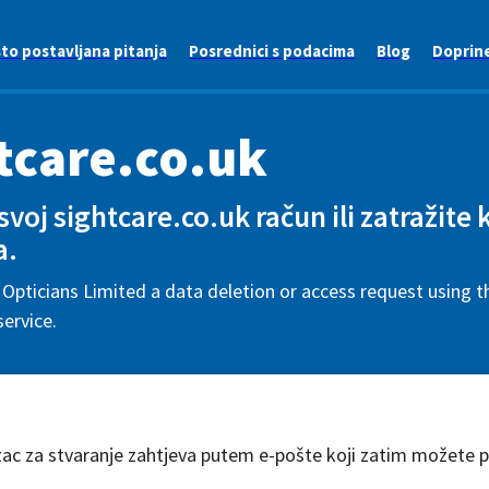
to postavljana pitanja
Posrednici s podacima
Blog
Doprin
tcare.co.uk
 svoj sightcare.co.uk račun ili zatražite 
a.
Opticians Limited a data deletion or access request using t
ervice.
zac za stvaranje zahtjeva putem e-pošte koji zatim možete pr