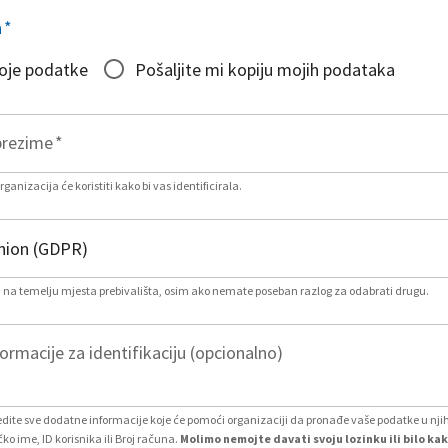
a
*
moje podatke
Pošaljite mi kopiju mojih podataka
prezime
*
ganizacija će koristiti kako bi vas identificirala.
na temelju mjesta prebivališta, osim ako nemate poseban razlog za odabrati drugu.
rmacije za identifikaciju (opcionalno)
ite sve dodatne informacije koje će pomoći organizaciji da pronađe vaše podatke u nj
čko ime, ID korisnika ili Broj računa.
Molimo nemojte davati svoju lozinku ili bilo ka