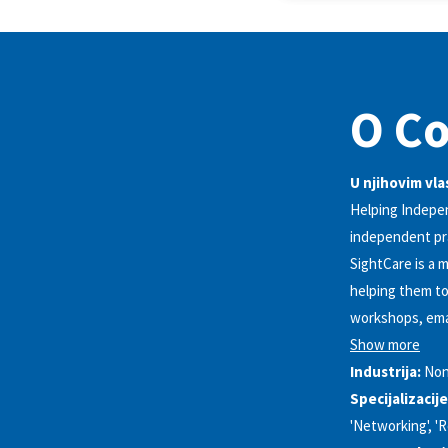
O Co
U njihovim vla
Helping Indepe
independent pr
SightCare is a 
helping them to
workshops, emai
Show more
Industrija:
Non
Specijalizacije
'Networking', '