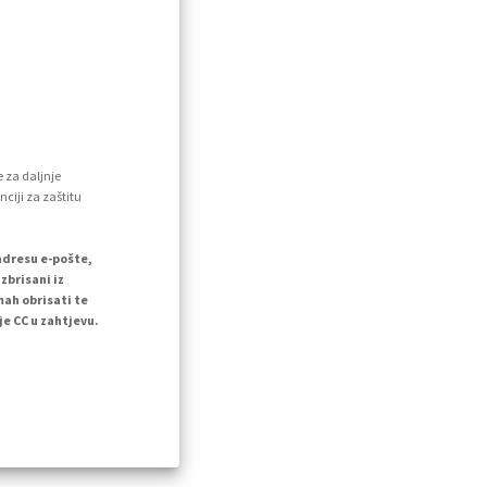
e za daljnje
nciji za zaštitu
adresu e-pošte,
zbrisani iz
mah obrisati te
e CC u zahtjevu.