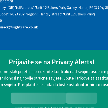
onprofit
ntry': 'GB', 'fullAddress': 'Unit 12 Bakers Park, Oakley, Hants, RG23 7DY, GB',
Code': 'RG23 7DY', 'region': 'Hants', 'street': 'Unit 12 Bakers Park'}
0
dmack@sightcare.co.uk
Prijavite se na Privacy Alerts!
ternetskih prijetnji i preuzmite kontrolu nad svojim osobnim
r donosi najnovije stručne savjete, upute i trikove za zaštitu
m svijetu. Pretplatite se sada da biste ostali informirani i os
By subscribing you agree to
Substack's Terms of Use
,
their
Privacy