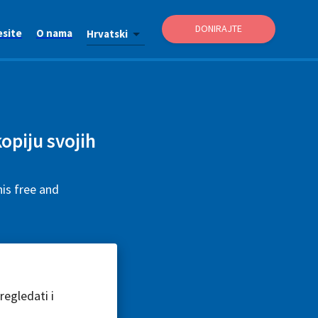
DONIRAJTE
esite
O nama
Hrvatski
kopiju svojih
his free and
egledati i