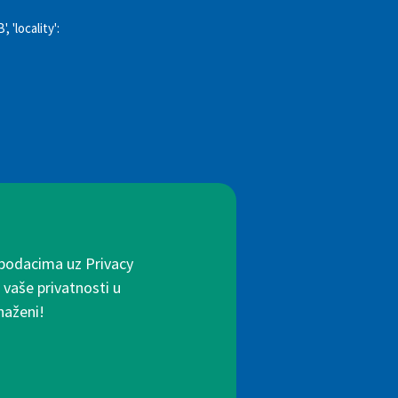
 'locality':
 podacima uz Privacy
 vaše privatnosti u
naženi!