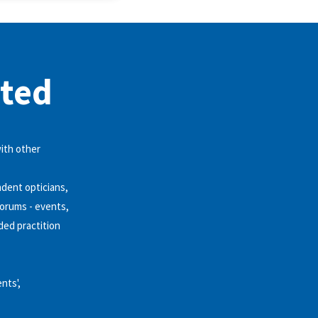
ited
ith other
dent opticians,
forums - events,
ded practition
ents',