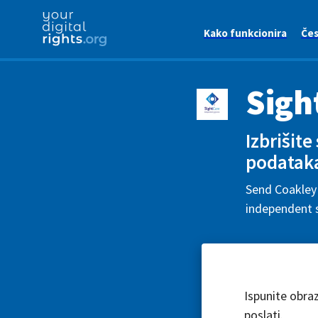
Kako funkcionira
Čes
Sigh
Izbrišite
podatak
Send Coakley 
independent s
Ispunite obra
poslati.