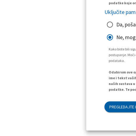
podatke koje or
Uključite pam
Da, poša
Ne, mogu
Kako biste bili s
postupanje. Moći ć
podataka.
Odabirom ove op
ime i tekst vaši
naših sustava u
podatke. Te pod
PREGLEDAJTE I