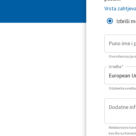
Vrsta zahtjev
Izbriši 
Puno ime i 
Ove informacije or
Uredba
*
Odaberite uredbu 
Dodatne info
Neobavezno naved
kao što su Korisni