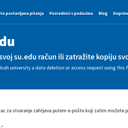
to postavljana pitanja
Posrednici s podacima
Blog
Doprin
edu
 svoj su.edu račun ili zatražite kopiju s
ah university a data deletion or access request using this
zac za stvaranje zahtjeva putem e-pošte koji zatim možete pr
a
*