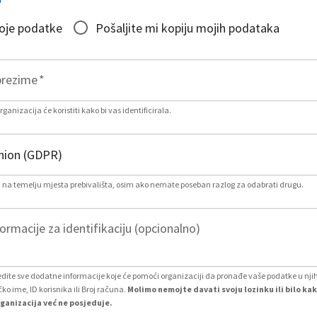
moje podatke
Pošaljite mi kopiju mojih podataka
prezime
*
ganizacija će koristiti kako bi vas identificirala.
na temelju mjesta prebivališta, osim ako nemate poseban razlog za odabrati drugu.
rmacije za identifikaciju (opcionalno)
ite sve dodatne informacije koje će pomoći organizaciji da pronađe vaše podatke u nj
čko ime, ID korisnika ili Broj računa.
Molimo nemojte davati svoju lozinku ili bilo ka
ganizacija već ne posjeduje.