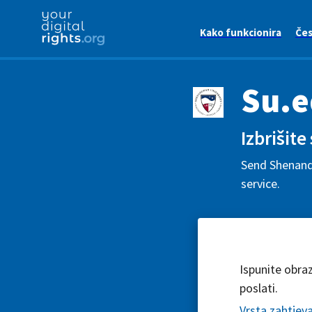
Kako funkcionira
Čes
Su.
Izbrišite
Send Shenando
service.
Ispunite obra
poslati.
Vrsta zahtjev