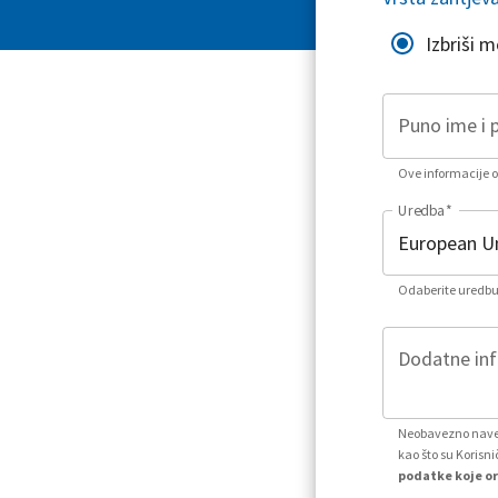
Izbriši 
Puno ime i 
Ove informacije or
Uredba
*
Odaberite uredbu 
Dodatne info
Neobavezno naved
kao što su Korisni
podatke koje or