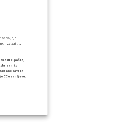
e za daljnje
nciji za zaštitu
adresu e-pošte,
zbrisani iz
mah obrisati te
e CC u zahtjevu.