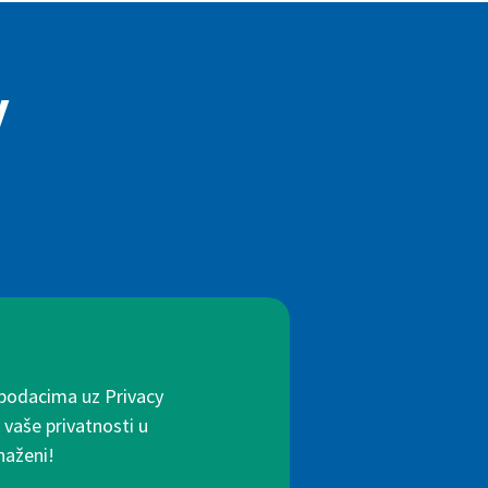
y
 podacima uz Privacy
 vaše privatnosti u
naženi!