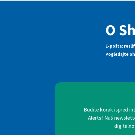
O Sh
E-pošta:
resl
Pogledajte S
Budite korak ispred in
Alerts! Naš newslette
digitalno