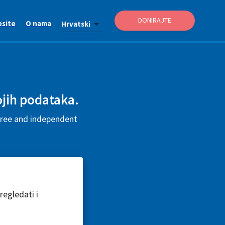
DONIRAJTE
esite
O nama
Hrvatski
vojih podataka.
 free and independent
egledati i