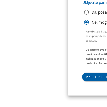
Uključite pam
Da, poša
Ne, mogu
Kako biste bili s
postupanje. Moći ć
podataka.
Odabirom ove op
ime i tekst vaši
naših sustava u
podatke. Te pod
PREGLEDAJTE I