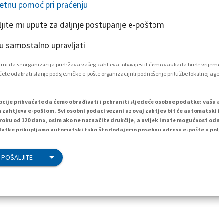
etnu pomoć pri praćenju
ljite mi upute za daljnje postupanje e-poštom
 samostalno upravljati
igurni da se organizacija pridržava vašeg zahtjeva, obavijestit ćemo vas kada bude vrijem
ete odabrati slanje podsjetničke e-pošte organizaciji ili podnošenje pritužbe lokalnoj age
cije prihvaćate da ćemo obrađivati i pohraniti sljedeće osobne podatke: vašu 
h zahtjeva e-poštom. Svi osobni podaci vezani uz ovaj zahtjev bit će automatski i
 roku od 120 dana, osim ako ne naznačite drukčije, a uvijek imate mogućnost od
atke prikupljamo automatski tako što dodajemo posebnu adresu e-pošte u polj
 POŠALJITE