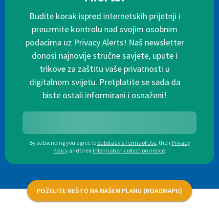
Budite korak ispred internetskih prijetnji i
preuzmite kontrolu nad svojim osobnim
podacima uz Privacy Alerts! Naš newsletter
donosi najnovije stručne savjete, upute i
trikove za zaštitu vaše privatnosti u
digitalnom svijetu. Pretplatite se sada da
biste ostali informirani i osnaženi!
By subscribing you agree to
Substack's Terms of Use
,
their
Privacy
Policy
and their
Information collection notice
.
POŽELITE NEŠTO NA NAŠEM PLANU (ROADMAPU)