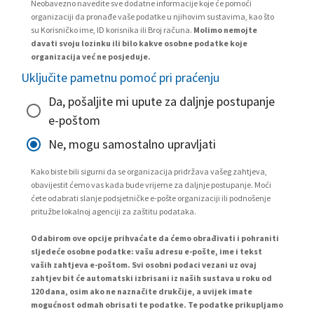
Neobavezno navedite sve dodatne informacije koje će pomoći
organizaciji da pronađe vaše podatke u njihovim sustavima, kao što
su Korisničko ime, ID korisnika ili Broj računa.
Molimo nemojte
davati svoju lozinku ili bilo kakve osobne podatke koje
organizacija već ne posjeduje.
Uključite pametnu pomoć pri praćenju
Da, pošaljite mi upute za daljnje postupanje
e-poštom
Ne, mogu samostalno upravljati
Kako biste bili sigurni da se organizacija pridržava vašeg zahtjeva,
obavijestit ćemo vas kada bude vrijeme za daljnje postupanje. Moći
ćete odabrati slanje podsjetničke e-pošte organizaciji ili podnošenje
pritužbe lokalnoj agenciji za zaštitu podataka.
Odabirom ove opcije prihvaćate da ćemo obrađivati i pohraniti
sljedeće osobne podatke: vašu adresu e-pošte, ime i tekst
vaših zahtjeva e-poštom. Svi osobni podaci vezani uz ovaj
zahtjev bit će automatski izbrisani iz naših sustava u roku od
120 dana, osim ako ne naznačite drukčije, a uvijek imate
mogućnost odmah obrisati te podatke. Te podatke prikupljamo