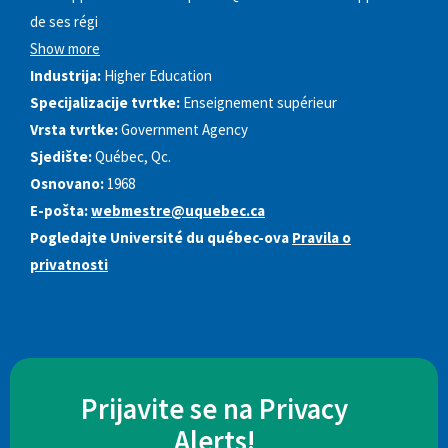
de ses régi
Show more
Industrija:
Higher Education
Specijalizacije tvrtke:
Enseignement supérieur
Vrsta tvrtke:
Government Agency
Sjedište:
Québec, Qc.
Osnovano:
1968
E-pošta:
webmestre@uquebec.ca
Pogledajte Université du québec-ova
Pravila o
privatnosti
Prijavite se na Privacy
Alerts!