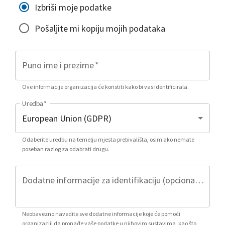
Izbriši moje podatke
Pošaljite mi kopiju mojih podataka
Puno ime i prezime
*
Ove informacije organizacija će koristiti kako bi vas identificirala.
Uredba
*
Odaberite uredbu na temelju mjesta prebivališta, osim ako nemate
poseban razlog za odabrati drugu.
Dodatne informacije za identifikaciju (opcionalno)
Neobavezno navedite sve dodatne informacije koje će pomoći
organizaciji da pronađe vaše podatke u njihovim sustavima, kao što