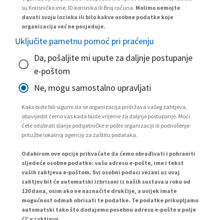
su Korisničko ime, ID korisnika ili Broj računa.
Molimo nemojte
davati svoju lozinku ili bilo kakve osobne podatke koje
organizacija već ne posjeduje.
Uključite pametnu pomoć pri praćenju
Da, pošaljite mi upute za daljnje postupanje
e-poštom
Ne, mogu samostalno upravljati
Kako biste bili sigurni da se organizacija pridržava vašeg zahtjeva,
obavijestit ćemo vas kada bude vrijeme za daljnje postupanje. Moći
ćete odabrati slanje podsjetničke e-pošte organizaciji ili podnošenje
pritužbe lokalnoj agenciji za zaštitu podataka.
Odabirom ove opcije prihvaćate da ćemo obrađivati i pohraniti
sljedeće osobne podatke: vašu adresu e-pošte, ime i tekst
vaših zahtjeva e-poštom. Svi osobni podaci vezani uz ovaj
zahtjev bit će automatski izbrisani iz naših sustava u roku od
120 dana, osim ako ne naznačite drukčije, a uvijek imate
mogućnost odmah obrisati te podatke. Te podatke prikupljamo
automatski tako što dodajemo posebnu adresu e-pošte u polje
CC u zahtjevu.