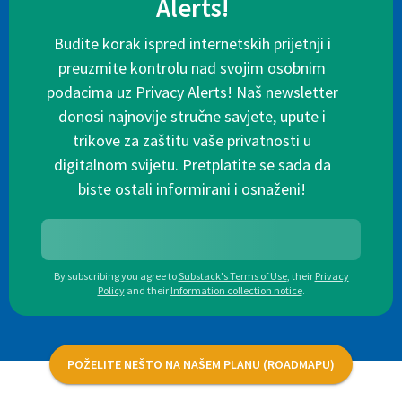
Alerts!
Budite korak ispred internetskih prijetnji i
preuzmite kontrolu nad svojim osobnim
podacima uz Privacy Alerts! Naš newsletter
donosi najnovije stručne savjete, upute i
trikove za zaštitu vaše privatnosti u
digitalnom svijetu. Pretplatite se sada da
biste ostali informirani i osnaženi!
By subscribing you agree to
Substack's Terms of Use
,
their
Privacy
Policy
and their
Information collection notice
.
POŽELITE NEŠTO NA NAŠEM PLANU (ROADMAPU)