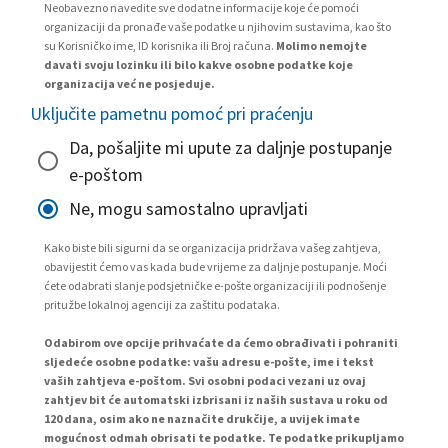
Neobavezno navedite sve dodatne informacije koje će pomoći
organizaciji da pronađe vaše podatke u njihovim sustavima, kao što
su Korisničko ime, ID korisnika ili Broj računa.
Molimo nemojte
davati svoju lozinku ili bilo kakve osobne podatke koje
organizacija već ne posjeduje.
Uključite pametnu pomoć pri praćenju
Da, pošaljite mi upute za daljnje postupanje
e-poštom
Ne, mogu samostalno upravljati
Kako biste bili sigurni da se organizacija pridržava vašeg zahtjeva,
obavijestit ćemo vas kada bude vrijeme za daljnje postupanje. Moći
ćete odabrati slanje podsjetničke e-pošte organizaciji ili podnošenje
pritužbe lokalnoj agenciji za zaštitu podataka.
Odabirom ove opcije prihvaćate da ćemo obrađivati i pohraniti
sljedeće osobne podatke: vašu adresu e-pošte, ime i tekst
vaših zahtjeva e-poštom. Svi osobni podaci vezani uz ovaj
zahtjev bit će automatski izbrisani iz naših sustava u roku od
120 dana, osim ako ne naznačite drukčije, a uvijek imate
mogućnost odmah obrisati te podatke. Te podatke prikupljamo