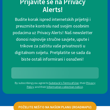
Prijavite se na Privacy
Alerts!
Budite korak ispred internetskih prijetnji i
preuzmite kontrolu nad svojim osobnim
podacima uz Privacy Alerts! Naš newsletter
donosi najnovije stručne savjete, upute i
trikove za zaštitu vaše privatnosti u
digitalnom svijetu. Pretplatite se sada da
biste ostali informirani i osnaženi!
By subscribing you agree to
Substack's Terms of Use
,
their
Privacy
Policy
and their
Information collection notice
.
POŽELITE NEŠTO NA NAŠEM PLANU (ROADMAPU)