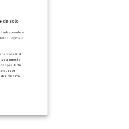
e da solo
 di intraprendere
ntare all'agenzia
personali: il
tive a questa
on specifichi
mo queste
di richiesta.