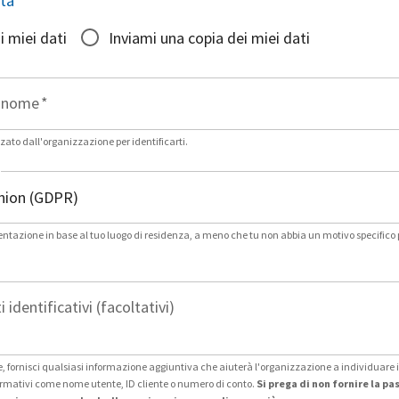
sta
*
i miei dati
Inviami una copia dei miei dati
gnome
*
zato dall'organizzazione per identificarti.
entazione in base al tuo luogo di residenza, a meno che tu non abbia un motivo specifico 
i identificativi (facoltativi)
 fornisci qualsiasi informazione aggiuntiva che aiuterà l'organizzazione a individuare i 
formativi come nome utente, ID cliente o numero di conto.
Si prega di non fornire la p