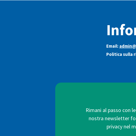
Info
Email:
admin@i
Politica sulla 
Rimani al passo con le 
nostra newsletter forn
privacy nel m