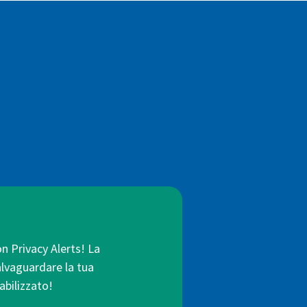
:
on Privacy Alerts! La
salvaguardare la tua
abilizzato!