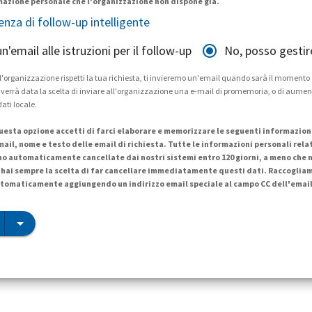
mazione personale che l'organizzazione non dispone già.
tenza di follow-up intelligente
 un'email alle istruzioni per il follow-up
No, posso gestir
 l'organizzazione rispetti la tua richiesta, ti invieremo un'email quando sarà il momento
Ti verrà data la scelta di inviare all'organizzazione una e-mail di promemoria, o di aume
dati locale.
esta opzione accetti di farci elaborare e memorizzare le seguenti informazioni 
mail, nome e testo delle email di richiesta. Tutte le informazioni personali rela
no automaticamente cancellate dai nostri sistemi entro 120 giorni, a meno che n
hai sempre la scelta di far cancellare immediatamente questi dati. Raccoglia
tomaticamente aggiungendo un indirizzo email speciale al campo CC dell'email 