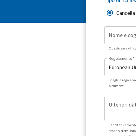
Tipo di richie
Cancella 
Nome e co
Questo sarà utiliz
Regolamento
*
Scegli la regolam
altrimenti.
Ulteriori dat
Facoltativamente,
propri sistemi in