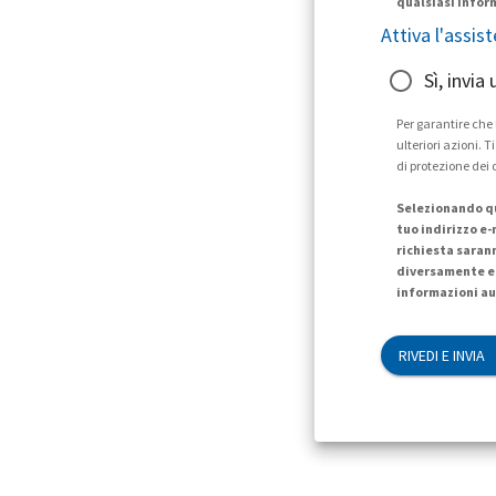
qualsiasi infor
Attiva l'assis
Sì, invia
Per garantire che
ulteriori azioni. 
di protezione dei 
Selezionando qu
tuo indirizzo e-
richiesta saran
diversamente e 
informazioni au
RIVEDI E INVIA