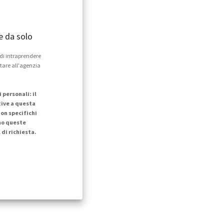
e da solo
 di intraprendere
ntare all'agenzia
personali: il
tive a questa
on specifichi
mo queste
di richiesta.