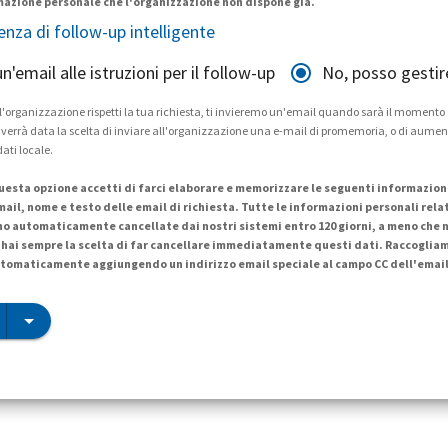
mazione personale che l'organizzazione non dispone già.
tenza di follow-up intelligente
 un'email alle istruzioni per il follow-up
No, posso gestir
 l'organizzazione rispetti la tua richiesta, ti invieremo un'email quando sarà il momento
Ti verrà data la scelta di inviare all'organizzazione una e-mail di promemoria, o di aume
dati locale.
esta opzione accetti di farci elaborare e memorizzare le seguenti informazioni 
mail, nome e testo delle email di richiesta. Tutte le informazioni personali rela
no automaticamente cancellate dai nostri sistemi entro 120 giorni, a meno che n
hai sempre la scelta di far cancellare immediatamente questi dati. Raccoglia
tomaticamente aggiungendo un indirizzo email speciale al campo CC dell'email 