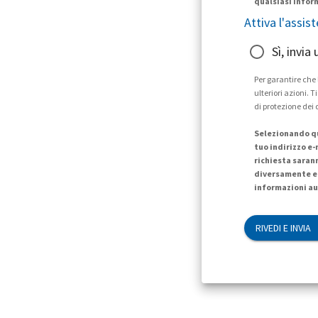
qualsiasi infor
Attiva l'assis
Sì, invia
Per garantire che
ulteriori azioni. 
di protezione dei 
Selezionando qu
tuo indirizzo e-
richiesta saran
diversamente e 
informazioni au
RIVEDI E INVIA