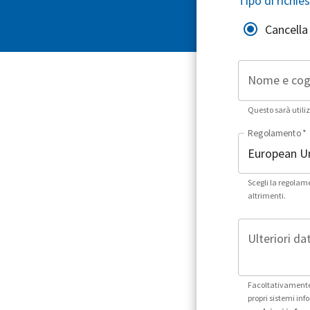
Tipo di richie
Cancella 
Nome e co
Questo sarà utiliz
Regolamento
*
Scegli la regolam
altrimenti.
Ulteriori dat
Facoltativamente,
propri sistemi in