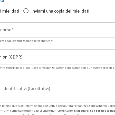
sta
*
i miei dati
Inviami una copia dei miei dati
gnome
*
zato dall'organizzazione per identificarti.
entazione in base al tuo luogo di residenza, a meno che tu non abbia un motivo specifico 
i identificativi (facoltativi)
 fornisci qualsiasi informazione aggiuntiva che aiuterà l'organizzazione a individuare i 
formativi come nome utente, ID cliente o numero di conto.
Si prega di non fornire la p