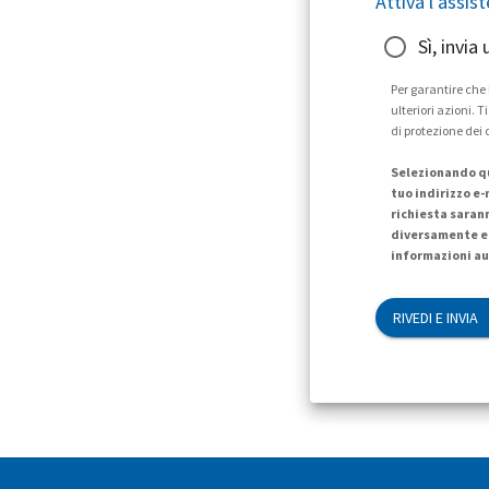
Attiva l'assis
Sì, invia
Per garantire che
ulteriori azioni. 
di protezione dei 
Selezionando qu
tuo indirizzo e-
richiesta saran
diversamente e 
informazioni au
RIVEDI E INVIA