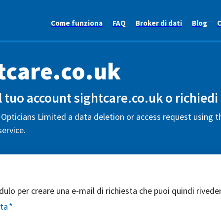
Come funziona
FAQ
Broker di dati
Blog
C
tcare.co.uk
l tuo account sightcare.co.uk o richiedi i
Opticians Limited a data deletion or access request using t
ervice.
ulo per creare una e-mail di richiesta che puoi quindi riveder
sta
*