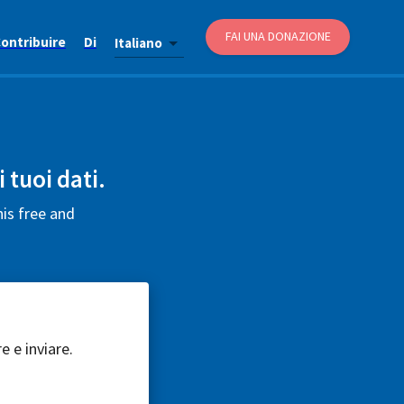
FAI UNA DONAZIONE
ontribuire
Di
Italiano
 tuoi dati.
his free and
e e inviare.