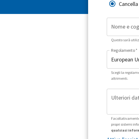
Cancella 
Nome e co
Questo sarà utiliz
Regolamento
*
Scegli la regolam
altrimenti.
Ulteriori dat
Facoltativamente,
propri sistemi in
qualsiasi infor