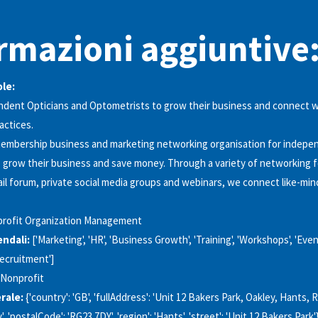
rmazioni aggiuntive
ole:
ndent Opticians and Optometrists to grow their business and connect w
actices.
membership business and marketing networking organisation for indepen
 grow their business and save money. Through a variety of networking 
l forum, private social media groups and webinars, we connect like-min
rofit Organization Management
endali:
['Marketing', 'HR', 'Business Growth', 'Training', 'Workshops', 'Even
Recruitment']
Nonprofit
rale:
{'country': 'GB', 'fullAddress': 'Unit 12 Bakers Park, Oakley, Hants, 
ey', 'postalCode': 'RG23 7DY', 'region': 'Hants', 'street': 'Unit 12 Bakers Park'