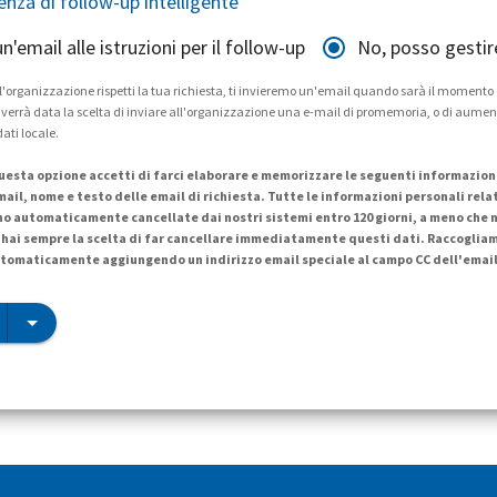
tenza di follow-up intelligente
 un'email alle istruzioni per il follow-up
No, posso gestir
 l'organizzazione rispetti la tua richiesta, ti invieremo un'email quando sarà il momento
Ti verrà data la scelta di inviare all'organizzazione una e-mail di promemoria, o di aume
dati locale.
esta opzione accetti di farci elaborare e memorizzare le seguenti informazioni 
mail, nome e testo delle email di richiesta. Tutte le informazioni personali rela
no automaticamente cancellate dai nostri sistemi entro 120 giorni, a meno che n
hai sempre la scelta di far cancellare immediatamente questi dati. Raccoglia
tomaticamente aggiungendo un indirizzo email speciale al campo CC dell'email 