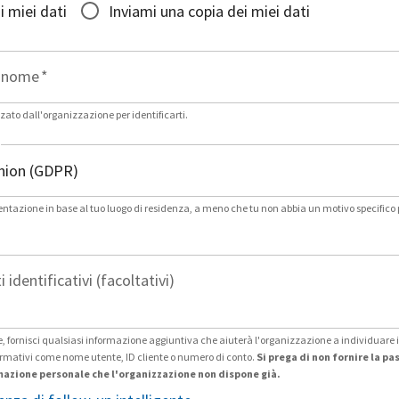
i miei dati
Inviami una copia dei miei dati
gnome
*
zato dall'organizzazione per identificarti.
entazione in base al tuo luogo di residenza, a meno che tu non abbia un motivo specifico 
i identificativi (facoltativi)
 fornisci qualsiasi informazione aggiuntiva che aiuterà l'organizzazione a individuare i 
formativi come nome utente, ID cliente o numero di conto.
Si prega di non fornire la p
mazione personale che l'organizzazione non dispone già.