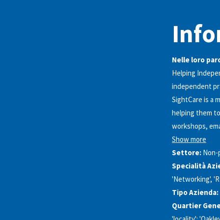
Info
Nelle loro par
Helping Indepe
independent pr
SightCare is a 
helping them to
workshops, emai
Show more
Settore:
Non-p
Specialità Azi
'Networking', '
Tipo Azienda:
Quartier Gene
'locality': 'Oakl