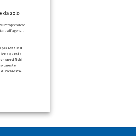
e da solo
 di intraprendere
ntare all'agenzia
personali: il
tive a questa
on specifichi
mo queste
di richiesta.