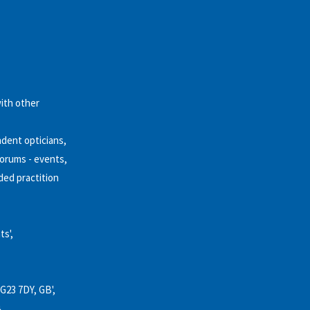
:
ith other
dent opticians,
forums - events,
ded practition
ts',
RG23 7DY, GB',
}