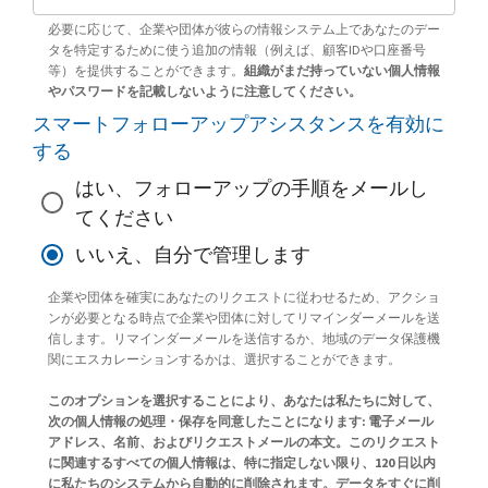
必要に応じて、企業や団体が彼らの情報システム上であなたのデー
タを特定するために使う追加の情報（例えば、顧客IDや口座番号
等）を提供することができます。
組織がまだ持っていない個人情報
やパスワードを記載しないように注意してください。
スマートフォローアップアシスタンスを有効に
する
はい、フォローアップの手順をメールし
てください
いいえ、自分で管理します
企業や団体を確実にあなたのリクエストに従わせるため、アクショ
ンが必要となる時点で企業や団体に対してリマインダーメールを送
信します。リマインダーメールを送信するか、地域のデータ保護機
関にエスカレーションするかは、選択することができます。
このオプションを選択することにより、あなたは私たちに対して、
次の個人情報の処理・保存を同意したことになります: 電子メール
アドレス、名前、およびリクエストメールの本文。このリクエスト
に関連するすべての個人情報は、特に指定しない限り、120 日以内
に私たちのシステムから自動的に削除されます。データをすぐに削