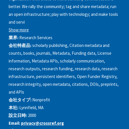
better. We rally the community; tag and share metadata; run
an open infrastructure; play with technology; and make tools
and servi
Show more
業界:
Research Services
会社特産品:
scholarly publishing, Citation metadata and
counts, books, journals, Metadata, Funding data, License
information, Metadata APIs, scholarly communication,
research outputs, research funding, research data, research
infrastructure, persistent identifiers, Open Funder Registry,
research integrity, open metadata, citations, DOIs, preprints,
and APIs
会社タイプ:
Nonprofit
本社:
Lynnfield, MA
設立日時:
2000
Email:
privacy@crossref.org