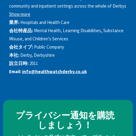
community and inpatient settings across the whole of Derbys
Show more
業界:
Hospitals and Health Care
会社特産品:
Mental Health, Learning Disabilities, Substance
Misuse, and Children's Services
会社タイプ:
Public Company
本社:
Derby, Derbyshire
設立日時:
2011
Email:
info@healthwatchderby.co.uk
プライバシー通知を購読
しましょう！