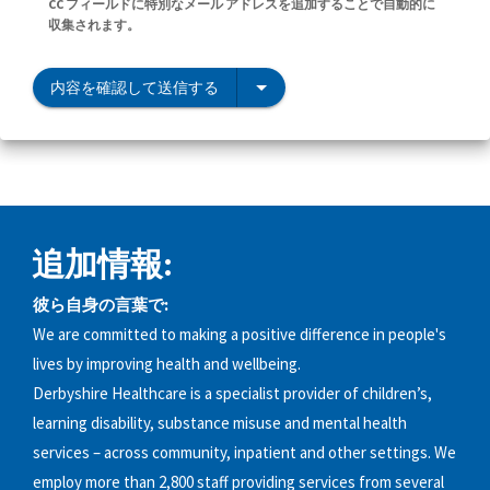
CC フィールドに特別なメール アドレスを追加することで自動的に
収集されます。
内容を確認して送信する
追加情報:
彼ら自身の言葉で:
We are committed to making a positive difference in people's
lives by improving health and wellbeing.
Derbyshire Healthcare is a specialist provider of children’s,
learning disability, substance misuse and mental health
services – across community, inpatient and other settings. We
employ more than 2,800 staff providing services from several