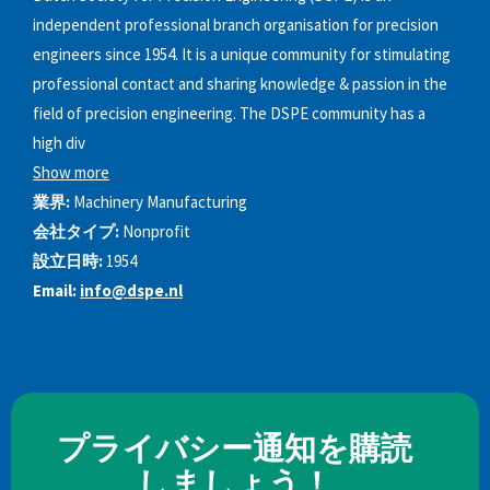
independent professional branch organisation for precision
engineers since 1954. It is a unique community for stimulating
professional contact and sharing knowledge & passion in the
field of precision engineering. The DSPE community has a
high div
Show more
業界:
Machinery Manufacturing
会社タイプ:
Nonprofit
設立日時:
1954
Email:
info@dspe.nl
プライバシー通知を購読
しましょう！