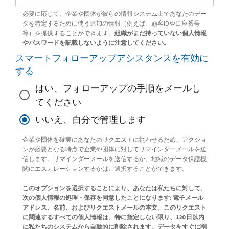
必要に応じて、企業や団体が彼らの情報システム上であなたのデー
タを特定するために使う追加の情報（例えば、顧客IDや口座番号
等）を提供することができます。
組織がまだ持っていない個人情報
やパスワードを記載しないように注意してください。
スマートフォローアップアシスタンスを有効に
する
はい、フォローアップの手順をメールし
てください
いいえ、自分で管理します
企業や団体を確実にあなたのリクエストに従わせるため、アクショ
ンが必要となる時点で企業や団体に対してリマインダーメールを送
信します。リマインダーメールを送信するか、地域のデータ保護機
関にエスカレーションするかは、選択することができます。
このオプションを選択することにより、あなたは私たちに対して、
次の個人情報の処理・保存を同意したことになります: 電子メール
アドレス、名前、およびリクエストメールの本文。このリクエスト
に関連するすべての個人情報は、特に指定しない限り、120 日以内
に私たちのシステムから自動的に削除されます。データをすぐに削