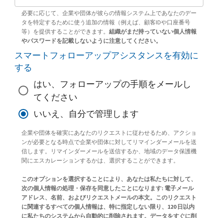
必要に応じて、企業や団体が彼らの情報システム上であなたのデー
タを特定するために使う追加の情報（例えば、顧客IDや口座番号
等）を提供することができます。
組織がまだ持っていない個人情報
やパスワードを記載しないように注意してください。
スマートフォローアップアシスタンスを有効に
する
はい、フォローアップの手順をメールし
てください
いいえ、自分で管理します
企業や団体を確実にあなたのリクエストに従わせるため、アクショ
ンが必要となる時点で企業や団体に対してリマインダーメールを送
信します。リマインダーメールを送信するか、地域のデータ保護機
関にエスカレーションするかは、選択することができます。
このオプションを選択することにより、あなたは私たちに対して、
次の個人情報の処理・保存を同意したことになります: 電子メール
アドレス、名前、およびリクエストメールの本文。このリクエスト
に関連するすべての個人情報は、特に指定しない限り、120 日以内
に私たちのシステムから自動的に削除されます。データをすぐに削