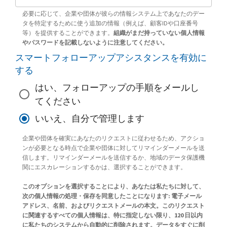
必要に応じて、企業や団体が彼らの情報システム上であなたのデー
タを特定するために使う追加の情報（例えば、顧客IDや口座番号
等）を提供することができます。
組織がまだ持っていない個人情報
やパスワードを記載しないように注意してください。
スマートフォローアップアシスタンスを有効に
する
はい、フォローアップの手順をメールし
てください
いいえ、自分で管理します
企業や団体を確実にあなたのリクエストに従わせるため、アクショ
ンが必要となる時点で企業や団体に対してリマインダーメールを送
信します。リマインダーメールを送信するか、地域のデータ保護機
関にエスカレーションするかは、選択することができます。
このオプションを選択することにより、あなたは私たちに対して、
次の個人情報の処理・保存を同意したことになります: 電子メール
アドレス、名前、およびリクエストメールの本文。このリクエスト
に関連するすべての個人情報は、特に指定しない限り、120 日以内
に私たちのシステムから自動的に削除されます。データをすぐに削