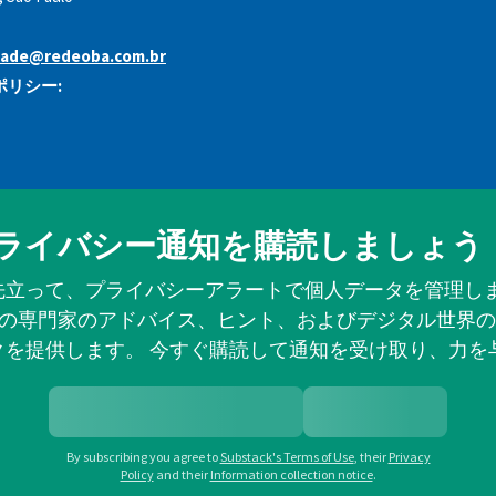
idade@redeoba.com.br
リシー:
ライバシー通知を購読しましょう
先立って、プライバシーアラートで個人データを管理しま
の専門家のアドバイス、ヒント、およびデジタル世界の
クを提供します。 今すぐ購読して通知を受け取り、力を
By subscribing you agree to
Substack's Terms of Use
,
their
Privacy
Policy
and their
Information collection notice
.