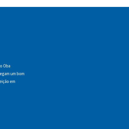
 o Oba
arregam um bom
feição em