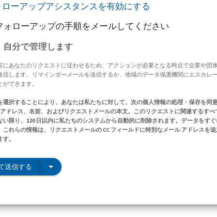
ォローアップアシスタンスを有効にする
フォローアップの手順をメールしてください
、自分で管理します
実にあなたのリクエストに従わせるため、アクションが必要となる時点で企業や団
送信します。リマインダーメールを送信するか、地域のデータ保護機関にエスカレ
とができます。
を選択することにより、あなたは私たちに対して、次の個人情報の処理・保存を同
ールアドレス、名前、およびリクエストメールの本文。このリクエストに関連するすべ
ない限り、120 日以内に私たちのシステムから自動的に削除されます。データをす
これらの情報は、リクエストメールの CC フィールドに特別なメール アドレスを
ます。
て送信する