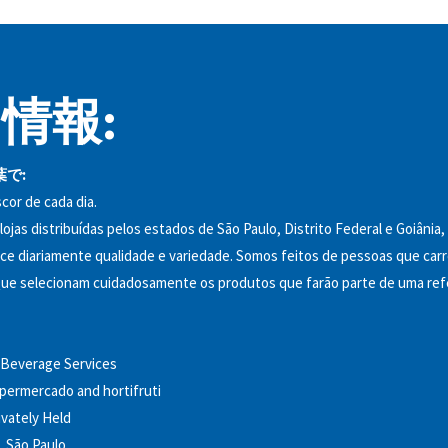
情報:
で:
cor de cada dia.
lojas distribuídas pelos estados de São Paulo, Distrito Federal e Goiânia,
ece diariamente qualidade e variedade. Somos feitos de pessoas que c
 Que selecionam cuidadosamente os produtos que farão parte de uma re
 Beverage Services
permercado and hortifruti
ivately Held
 São Paulo