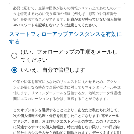
必要に応じて、企業や団体が彼らの情報システム上であなたのデー
タを特定するために使う追加の情報（例えば、顧客IDや口座番号
等）を提供することができます。
組織がまだ持っていない個人情報
やパスワードを記載しないように注意してください。
スマートフォローアップアシスタンスを有効に
する
はい、フォローアップの手順をメールし
てください
いいえ、自分で管理します
企業や団体を確実にあなたのリクエストに従わせるため、アクショ
ンが必要となる時点で企業や団体に対してリマインダーメールを送
信します。リマインダーメールを送信するか、地域のデータ保護機
関にエスカレーションするかは、選択することができます。
このオプションを選択することにより、あなたは私たちに対して、
次の個人情報の処理・保存を同意したことになります: 電子メール
アドレス、名前、およびリクエストメールの本文。このリクエスト
に関連するすべての個人情報は、特に指定しない限り、120 日以内
に私たちのシステムから自動的に削除されます。データをすぐに削