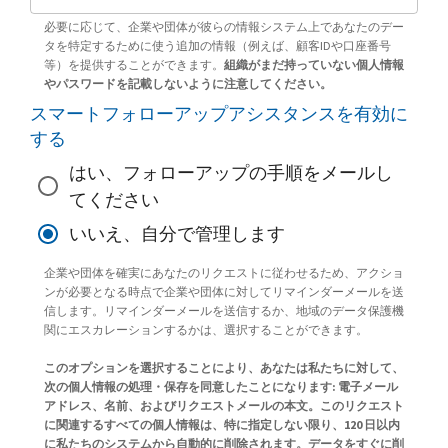
必要に応じて、企業や団体が彼らの情報システム上であなたのデー
タを特定するために使う追加の情報（例えば、顧客IDや口座番号
等）を提供することができます。
組織がまだ持っていない個人情報
やパスワードを記載しないように注意してください。
スマートフォローアップアシスタンスを有効に
する
はい、フォローアップの手順をメールし
てください
いいえ、自分で管理します
企業や団体を確実にあなたのリクエストに従わせるため、アクショ
ンが必要となる時点で企業や団体に対してリマインダーメールを送
信します。リマインダーメールを送信するか、地域のデータ保護機
関にエスカレーションするかは、選択することができます。
このオプションを選択することにより、あなたは私たちに対して、
次の個人情報の処理・保存を同意したことになります: 電子メール
アドレス、名前、およびリクエストメールの本文。このリクエスト
に関連するすべての個人情報は、特に指定しない限り、120 日以内
に私たちのシステムから自動的に削除されます。データをすぐに削