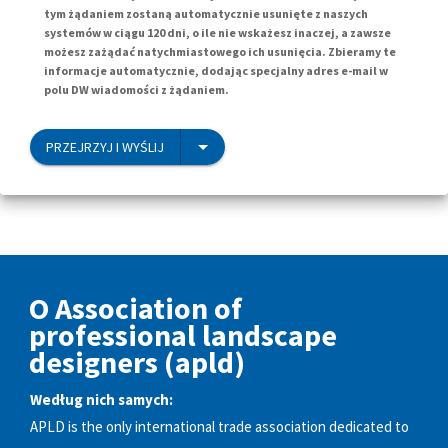
tym żądaniem zostaną automatycznie usunięte z naszych
systemów w ciągu 120 dni, o ile nie wskażesz inaczej, a zawsze
możesz zażądać natychmiastowego ich usunięcia. Zbieramy te
informacje automatycznie, dodając specjalny adres e-mail w
polu DW wiadomości z żądaniem.
PRZEJRZYJ I WYŚLIJ
O Association of
professional landscape
designers (apld)
Według nich samych:
APLD is the only international trade association dedicated to