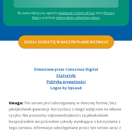
By subscribing you agree to
Substack's Terms of Use
,
their
Privacy
Policy
and their
Information collection notice
.
DODAJ SUGESTIĘ W NASZYM PLANIE ROZWOJU
Stworzone przez Conscious Digital
Statystyki
Polityka prywatności
Logos by UpLead
Uwaga:
Ten serwis jest udostępniany w obecnej formie, bez
jakiejkolwiek gwarancji. Korzystasz z niego wyłącznie na własne
ryzyko. Nie ponosimy odpowiedzialności za jakiekolwiek
bezpośrednie ani pośrednie szkody wynikające z korzystania z
tego serwisu. Informacje udostępniane przez ten serwis wraz z