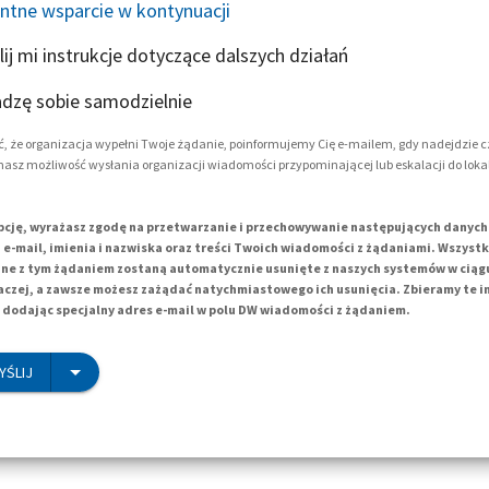
entne wsparcie w kontynuacji
lij mi instrukcje dotyczące dalszych działań
adzę sobie samodzielnie
, że organizacja wypełni Twoje żądanie, poinformujemy Cię e-mailem, gdy nadejdzie c
masz możliwość wysłania organizacji wiadomości przypominającej lub eskalacji do loka
pcję, wyrażasz zgodę na przetwarzanie i przechowywanie następujących danyc
e-mail, imienia i nazwiska oraz treści Twoich wiadomości z żądaniami. Wszyst
e z tym żądaniem zostaną automatycznie usunięte z naszych systemów w ciągu 1
aczej, a zawsze możesz zażądać natychmiastowego ich usunięcia. Zbieramy te 
dodając specjalny adres e-mail w polu DW wiadomości z żądaniem.
YŚLIJ