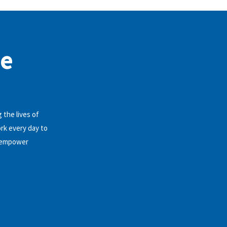
te
 the lives of
ork every day to
d empower