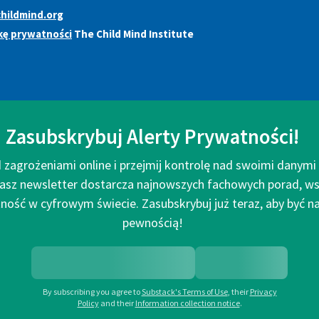
hildmind.org
kę prywatności
The Child Mind Institute
Zasubskrybuj Alerty Prywatności!
 zagrożeniami online i przejmij kontrolę nad swoimi danym
asz newsletter dostarcza najnowszych fachowych porad, ws
ość w cyfrowym świecie. Zasubskrybuj już teraz, aby być na 
pewnością!
By subscribing you agree to
Substack's Terms of Use
,
their
Privacy
Policy
and their
Information collection notice
.