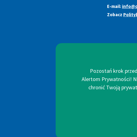
E-mail:
info@c
Zobacz
Polity
Pozostań krok przed
Alertom Prywatności! N
chronić Twoją prywatn