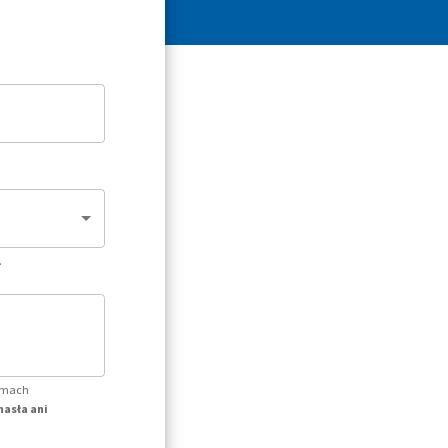
.
temach
hasła ani