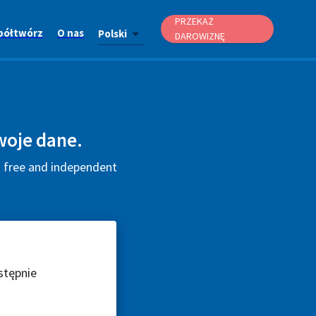
PRZEKAŻ
półtwórz
O nas
Polski
DAROWIZNĘ
woje dane.
is free and independent
stępnie