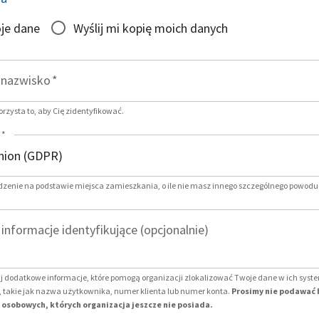
je dane
Wyślij mi kopię moich danych
i nazwisko
*
zysta to, aby Cię zidentyfikować.
*
dzenie na podstawie miejsca zamieszkania, o ile nie masz innego szczególnego powodu
nformacje identyfikujące (opcjonalnie)
j dodatkowe informacje, które pomogą organizacji zlokalizować Twoje dane w ich sys
 takie jak nazwa użytkownika, numer klienta lub numer konta.
Prosimy nie podawać 
osobowych, których organizacja jeszcze nie posiada.