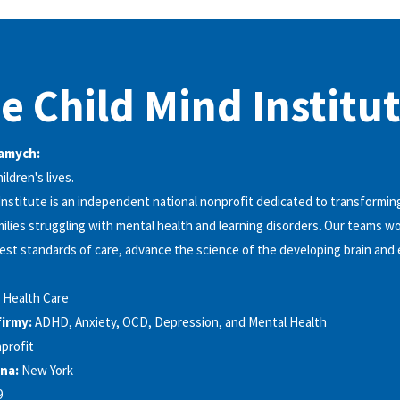
e Child Mind Institu
amych:
ldren's lives.
Institute is an independent national nonprofit dedicated to transforming
milies struggling with mental health and learning disorders. Our teams w
hest standards of care, advance the science of the developing brain an
 Health Care
firmy:
ADHD, Anxiety, OCD, Depression, and Mental Health
profit
na:
New York
9