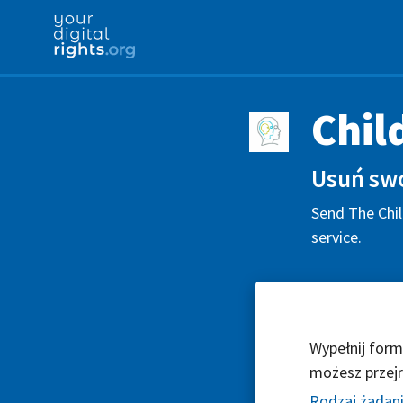
Chil
Usuń swo
Send The Chil
service.
Wypełnij form
możesz przejr
Rodzaj żądan