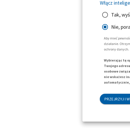
Włącz intelig
Tak, wyś
Nie, por
Aby mieć pewność
działanie. Otrzy
ochrony danych.
Wybierając tę o
Twojego adresu 
osobowe związan
nie wskażesz in
automatycznie, 
PRZEJRZYJ I W