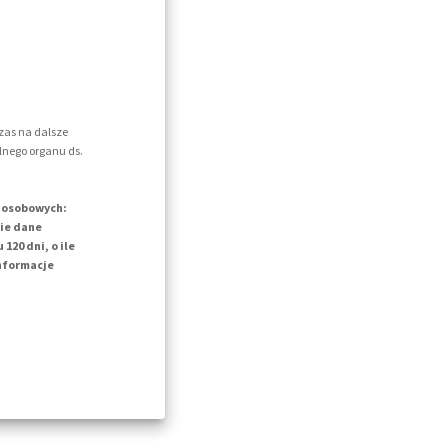
zas na dalsze
lnego organu ds.
h osobowych:
kie dane
20 dni, o ile
informacje