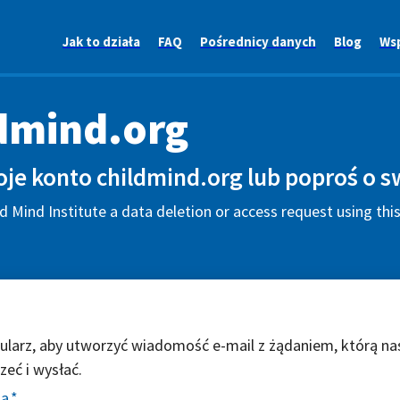
Jak to działa
FAQ
Pośrednicy danych
Blog
Ws
dmind.org
je konto childmind.org lub poproś o s
d Mind Institute a data deletion or access request using th
ularz, aby utworzyć wiadomość e-mail z żądaniem, którą na
zeć i wysłać.
ia
*