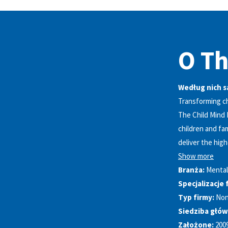
O Th
Według nich s
Transforming chi
The Child Mind 
children and fa
deliver the hig
Show more
Branża:
Mental
Specjalizacje 
Typ firmy:
Non
Siedziba głów
Założone:
200