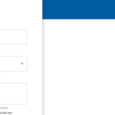
.
temach
hasła ani