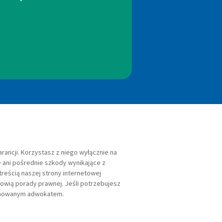
rancji. Korzystasz z niego wyłącznie na
 ani pośrednie szkody wynikające z
treścią naszej strony internetowej
owią porady prawnej. Jeśli potrzebujesz
jonowanym adwokatem.