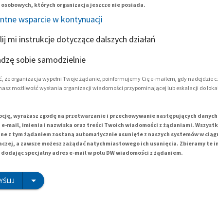
osobowych, których organizacja jeszcze nie posiada.
entne wsparcie w kontynuacji
lij mi instrukcje dotyczące dalszych działań
adzę sobie samodzielnie
, że organizacja wypełni Twoje żądanie, poinformujemy Cię e-mailem, gdy nadejdzie c
masz możliwość wysłania organizacji wiadomości przypominającej lub eskalacji do loka
pcję, wyrażasz zgodę na przetwarzanie i przechowywanie następujących danyc
e-mail, imienia i nazwiska oraz treści Twoich wiadomości z żądaniami. Wszyst
e z tym żądaniem zostaną automatycznie usunięte z naszych systemów w ciągu 1
aczej, a zawsze możesz zażądać natychmiastowego ich usunięcia. Zbieramy te 
dodając specjalny adres e-mail w polu DW wiadomości z żądaniem.
YŚLIJ