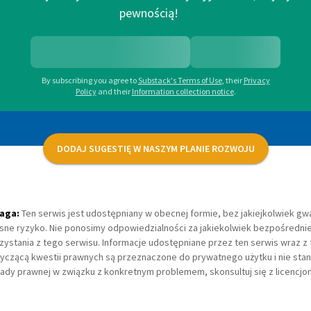
pewnością!
By subscribing you agree to
Substack's Terms of Use
,
their
Privacy
Policy
and their
Information collection notice
.
DODAJ SUGESTIĘ W NASZYM PLANIE ROZWOJU
aga:
Ten serwis jest udostępniany w obecnej formie, bez jakiejkolwiek gwa
sne ryzyko. Nie ponosimy odpowiedzialności za jakiekolwiek bezpośrednie
zystania z tego serwisu. Informacje udostępniane przez ten serwis wraz z 
yczącą kwestii prawnych są przeznaczone do prywatnego użytku i nie stan
ady prawnej w związku z konkretnym problemem, skonsultuj się z licenc