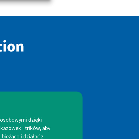
tion
i osobowymi dzięki
kazówek i trików, aby
bieżąco i działać z