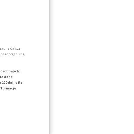
zas na dalsze
lnego organu ds.
h osobowych:
kie dane
20 dni, o ile
informacje