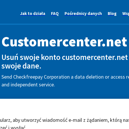
Jak to działa
FAQ
Pośrednicy danych
Blog
Ws
Customercenter.net
Usuń swoje konto customercenter.net 
swoje dane.
Send Checkfreepay Corporation a data deletion or access re
and independent service.
ularz, aby utworzyć wiadomość e-mail z żądaniem, którą na
zeć i wysłać.