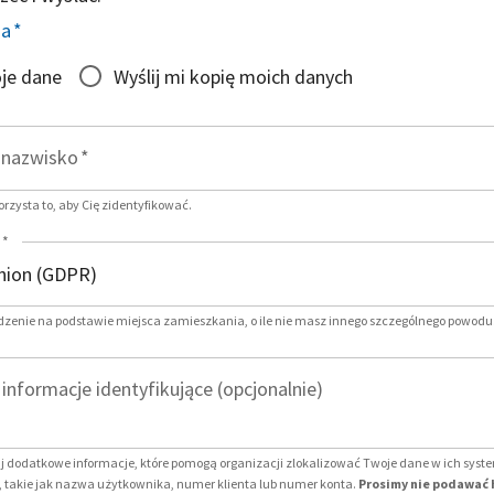
ia
*
je dane
Wyślij mi kopię moich danych
i nazwisko
*
zysta to, aby Cię zidentyfikować.
*
dzenie na podstawie miejsca zamieszkania, o ile nie masz innego szczególnego powodu
nformacje identyfikujące (opcjonalnie)
j dodatkowe informacje, które pomogą organizacji zlokalizować Twoje dane w ich sys
 takie jak nazwa użytkownika, numer klienta lub numer konta.
Prosimy nie podawać 