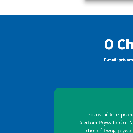
O Ch
E-mail:
privac
Pozostań krok przed
Alertom Prywatności! N
chronić Twoją prywatn