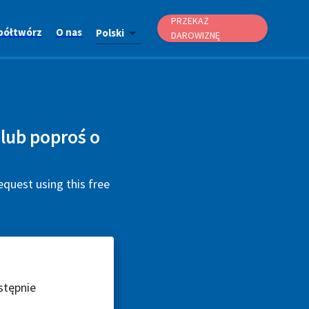
PRZEKAŻ
półtwórz
O nas
Polski
DAROWIZNĘ
lub poproś o
quest using this free
stępnie