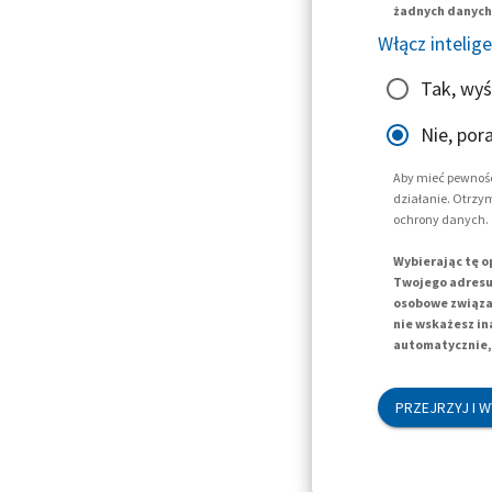
żadnych danych 
Włącz intelig
Tak, wyś
Nie, por
Aby mieć pewność
działanie. Otrzy
ochrony danych.
Wybierając tę o
Twojego adresu 
osobowe związan
nie wskażesz in
automatycznie, 
PRZEJRZYJ I W