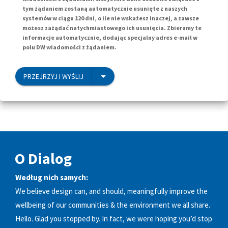
tym żądaniem zostaną automatycznie usunięte z naszych
systemów w ciągu 120 dni, o ile nie wskażesz inaczej, a zawsze
możesz zażądać natychmiastowego ich usunięcia. Zbieramy te
informacje automatycznie, dodając specjalny adres e-mail w
polu DW wiadomości z żądaniem.
PRZEJRZYJ I WYŚLIJ
O Dialog
Według nich samych:
We believe design can, and should, meaningfully improve the
wellbeing of our communities & the environment we all share.
Hello. Glad you stopped by. In fact, we were hoping you’d stop