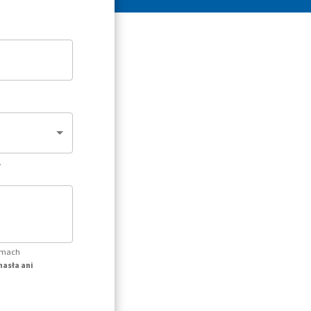
.
temach
hasła ani