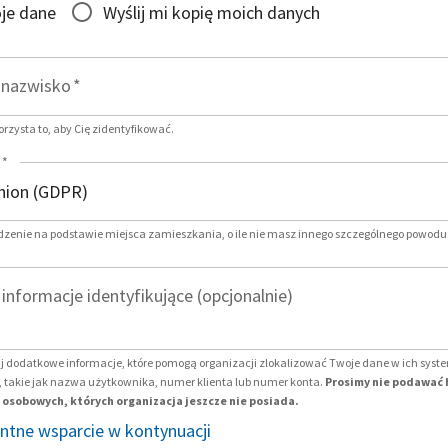
je dane
Wyślij mi kopię moich danych
i nazwisko
*
zysta to, aby Cię zidentyfikować.
*
dzenie na podstawie miejsca zamieszkania, o ile nie masz innego szczególnego powodu
nformacje identyfikujące (opcjonalnie)
j dodatkowe informacje, które pomogą organizacji zlokalizować Twoje dane w ich sys
 takie jak nazwa użytkownika, numer klienta lub numer konta.
Prosimy nie podawać 
osobowych, których organizacja jeszcze nie posiada.
entne wsparcie w kontynuacji