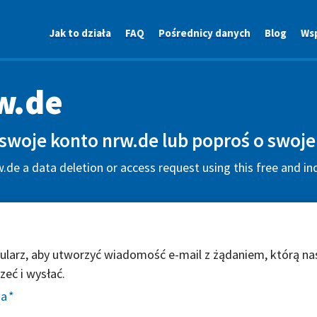
Jak to działa
FAQ
Pośrednicy danych
Blog
Ws
w.de
swoje konto nrw.de lub poproś o swoje
.de a data deletion or access request using this free and in
ularz, aby utworzyć wiadomość e-mail z żądaniem, którą na
zeć i wysłać.
ia
*