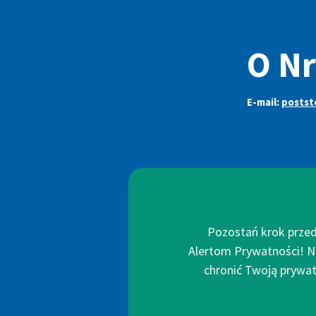
O N
E-mail:
postst
Pozostań krok przed
Alertom Prywatności! N
chronić Twoją prywatn