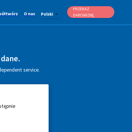
PRZEKAŻ
półtwórz
O nas
Polski
DAROWIZNĘ
 dane.
dependent service.
stępnie