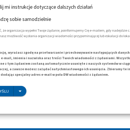
lij mi instrukcje dotyczące dalszych działań
adzę sobie samodzielnie
, że organizacja wypełni Twoje żądanie, poinformujemy Cię e-mailem, gdy nadejdzie c
masz możliwość wysłania organizacji wiadomości przypominającej lub eskalacji do loka
pcję, wyrażasz zgodę na przetwarzanie i przechowywanie następujących danyc
e-mail, imienia i nazwiska oraz treści Twoich wiadomości z żądaniami. Wszyst
e z tym żądaniem zostaną automatycznie usunięte z naszych systemów w ciągu 1
aczej, a zawsze możesz zażądać natychmiastowego ich usunięcia. Zbieramy te 
dodając specjalny adres e-mail w polu DW wiadomości z żądaniem.
YŚLIJ