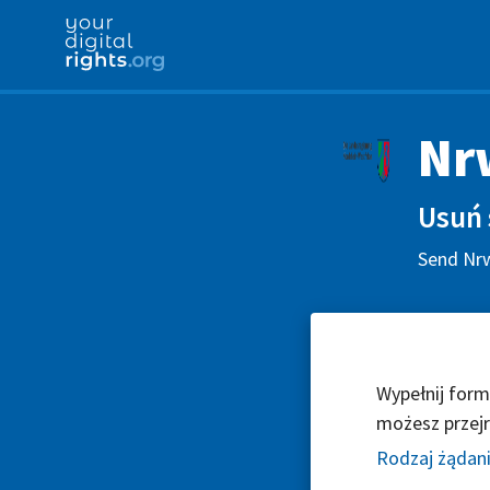
Nr
Usuń 
Send Nrw
Wypełnij form
możesz przejr
Rodzaj żądan