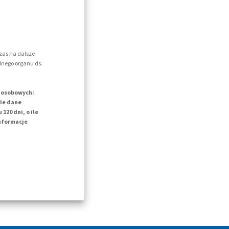
zas na dalsze
lnego organu ds.
h osobowych:
kie dane
20 dni, o ile
informacje