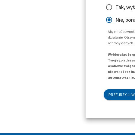
Tak, wyś
Nie, por
Aby mieć pewność
działanie. Otrzy
ochrony danych.
Wybierając tę o
Twojego adresu 
osobowe związan
nie wskażesz in
automatycznie, 
PRZEJRZYJ I W