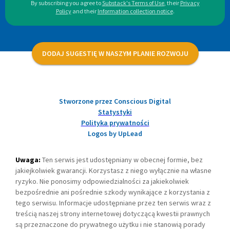
By subscribing you agree to
Substack's Terms of Use
,
their
Privacy
Policy
and their
Information collection notice
.
DODAJ SUGESTIĘ W NASZYM PLANIE ROZWOJU
Stworzone przez Conscious Digital
Statystyki
Polityka prywatności
Logos by UpLead
Uwaga:
Ten serwis jest udostępniany w obecnej formie, bez
jakiejkolwiek gwarancji. Korzystasz z niego wyłącznie na własne
ryzyko. Nie ponosimy odpowiedzialności za jakiekolwiek
bezpośrednie ani pośrednie szkody wynikające z korzystania z
tego serwisu. Informacje udostępniane przez ten serwis wraz z
treścią naszej strony internetowej dotyczącą kwestii prawnych
są przeznaczone do prywatnego użytku i nie stanowią porady