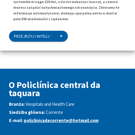
systemów w ciągu 120 dni, o ile nie wskażesz inaczej, a zawsze
możesz zażądać natychmiastowego ich usunięcia. Zbieramy te
informacje automatycznie, dodając specjalny adres e-mail w
polu DW wiadomości z żądaniem.
PRZEJRZYJ I WYŚLIJ
O Policlínica central da
taquara
Branża:
Hospitals and Health Care
Siedziba główna:
Corrente
E-mail:
policlinicadecorrente@hotmail.com