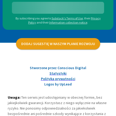
By subscribing you agree to
Substack's Terms of Use
,
their
Privacy
Policy
and their
Information collection notice
.
DODAJ SUGESTIĘ W NASZYM PLANIE ROZWOJU
Stworzone przez Conscious Digital
Statystyki
Polityka prywatności
Logos by UpLead
Uwaga:
Ten serwis jest udostępniany w obecnej formie, bez
jakiejkolwiek gwarancji. Korzystasz z niego wyłącznie na własne
ryzyko. Nie ponosimy odpowiedzialności za jakiekolwiek
bezpośrednie ani pośrednie szkody wynikające z korzystania z