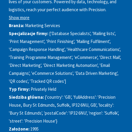
lives of your customers. Powered by data, technology, and
logistics, reach your perfect audience with Precision.
Show more
Branża:
Marketing Services
Specjalizacje firmy:
['Database Specialists', 'Mailing lists',
'Print Management', 'Print Finishing', 'Mailing Fulfilment',
'Campaign Response Handling', 'Healthcare Communications',
'Training Programme Management', 'eCommerce', 'Direct Mail',
'Direct Marketing', 'Direct Marketing Automation', 'Email
Campaigns', 'eCommerce Solutions', 'Data Driven Marketing',
'QR codes', 'Tracked QR codes']
Typ firmy:
Privately Held
Siedziba główna:
{'country': 'GB', 'fullAddress': 'Precision
House, Bury St Edmunds, Suffolk, IP32 6NU, GB', 'locality':
'Bury St Edmunds', 'postalCode': 'IP32 6NU', 'region': 'Suffolk',
'street': 'Precision House'}
Założone:
1995