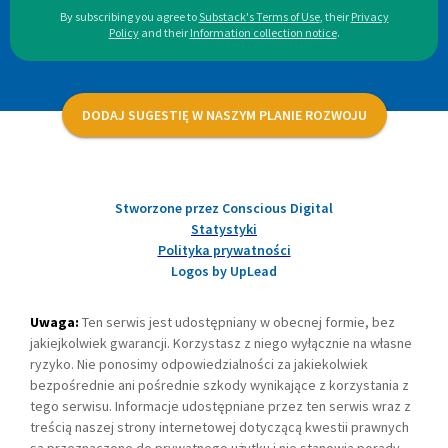
By subscribing you agree to
Substack's Terms of Use
,
their
Privacy
Policy
and their
Information collection notice
.
DODAJ SUGESTIĘ W NASZYM PLANIE ROZWOJU
Stworzone przez Conscious Digital
Statystyki
Polityka prywatności
Logos by UpLead
Uwaga:
Ten serwis jest udostępniany w obecnej formie, bez
jakiejkolwiek gwarancji. Korzystasz z niego wyłącznie na własne
ryzyko. Nie ponosimy odpowiedzialności za jakiekolwiek
bezpośrednie ani pośrednie szkody wynikające z korzystania z
tego serwisu. Informacje udostępniane przez ten serwis wraz z
treścią naszej strony internetowej dotyczącą kwestii prawnych