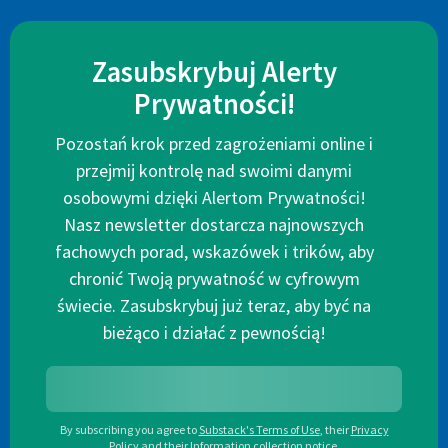
Zasubskrybuj Alerty
Prywatności!
Pozostań krok przed zagrożeniami online i
przejmij kontrolę nad swoimi danymi
osobowymi dzięki Alertom Prywatności!
Nasz newsletter dostarcza najnowszych
fachowych porad, wskazówek i trików, aby
chronić Twoją prywatność w cyfrowym
świecie. Zasubskrybuj już teraz, aby być na
bieżąco i działać z pewnością!
By subscribing you agree to
Substack's Terms of Use
,
their
Privacy
Policy
and their
Information collection notice
.