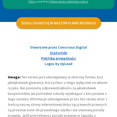
Policy
and their
Information collection notice
.
DODAJ SUGESTIĘ W NASZYM PLANIE ROZWOJU
Stworzone przez Conscious Digital
Statystyki
Polityka prywatności
Logos by UpLead
Uwaga:
Ten serwis jest udostępniany w obecnej formie, bez
jakiejkolwiek gwarancji. Korzystasz z niego wyłącznie na własne
ryzyko. Nie ponosimy odpowiedzialności za jakiekolwiek
bezpośrednie ani pośrednie szkody wynikające z korzystania z
tego serwisu. Informacje udostępniane przez ten serwis wraz z
treścią naszej strony internetowej dotyczącą kwestii prawnych
są przeznaczone do prywatnego użytku i nie stanowią porady
prawnej. Jeśli potrzebujesz porady prawnej w związku z