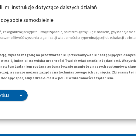
lij mi instrukcje dotyczące dalszych działań
adzę sobie samodzielnie
, że organizacja wypełni Twoje żądanie, poinformujemy Cię e-mailem, gdy nadejdzie c
masz możliwość wysłania organizacji wiadomości przypominającej lub eskalacji do loka
pcję, wyrażasz zgodę na przetwarzanie i przechowywanie następujących danyc
e-mail, imienia i nazwiska oraz treści Twoich wiadomości z żądaniami. Wszyst
e z tym żądaniem zostaną automatycznie usunięte z naszych systemów w ciągu 1
aczej, a zawsze możesz zażądać natychmiastowego ich usunięcia. Zbieramy te 
dodając specjalny adres e-mail w polu DW wiadomości z żądaniem.
YŚLIJ