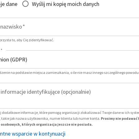
je dane
Wyślij mi kopię moich danych
i nazwisko
*
zysta to, aby Cię zidentyfikować.
*
dzenie na podstawie miejsca zamieszkania, o ile nie masz innego szczególnego powodu
nformacje identyfikujące (opcjonalnie)
j dodatkowe informacje, które pomogą organizacji zlokalizować Twoje dane w ich sys
 takie jak nazwa użytkownika, numer klienta lub numer konta.
Prosimy nie podawać 
osobowych, których organizacja jeszcze nie posiada.
entne wsparcie w kontynuacji