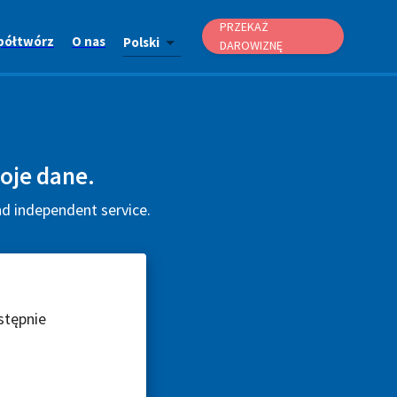
PRZEKAŻ
półtwórz
O nas
Polski
DAROWIZNĘ
oje dane.
nd independent service.
stępnie