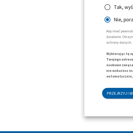
Tak, wyś
Nie, por
Aby mieć pewność
działanie. Otrzy
ochrony danych.
Wybierając tę o
Twojego adresu 
osobowe związan
nie wskażesz in
automatycznie, 
PRZEJRZYJ I W