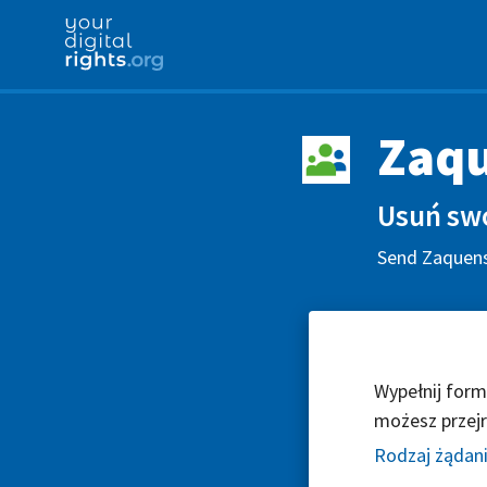
Zaqu
Usuń swo
Send Zaquensi
Wypełnij form
możesz przejr
Rodzaj żądan