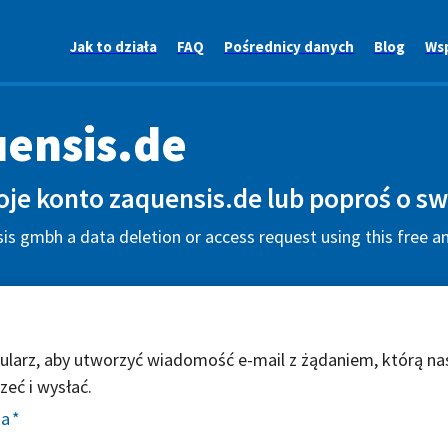
Jak to działa
FAQ
Pośrednicy danych
Blog
Ws
ensis.de
je konto zaquensis.de lub poproś o sw
s gmbh a data deletion or access request using this free a
ularz, aby utworzyć wiadomość e-mail z żądaniem, którą na
zeć i wysłać.
ia
*