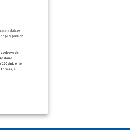
zas na dalsze
lnego organu ds.
h osobowych:
kie dane
20 dni, o ile
informacje