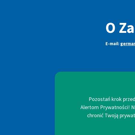
O Z
E-mail:
germa
Pozostań krok przed
Alertom Prywatności! N
chronić Twoją prywatn