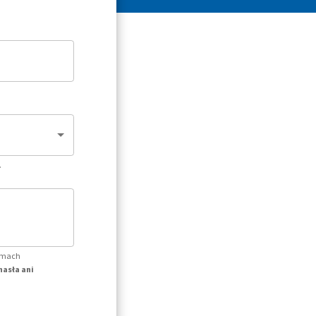
.
temach
hasła ani