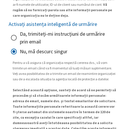
ar fi numele de utilizator, ID-ul de client sau numărul de cont.
Vă
rugăm să nu furnizați parola sau alte informații personale pe
care organizația nu le deține deja.
Activați asistența inteligentă de urmărire
Da, trimiteți-mi instrucțiuni de urmărire
prin email
Nu, mă descurc singur
Pentru a vă asigura că organizația respectă cererea dvs., vă vom
trimite un email când va fi momentul să luați măsuri suplimentare.
Veți avea posibilitatea de a trimite un email de reamintire organizației
sau de a escalada situația la agenția locală de protecție a datelor.
Selectând această opțiune, sunteți de acord să ne permiteți să
procesăm și să stocăm următoarele informații personale:
adresa de email, numele dvs. și textul emailurilor de solicitare.
Toate informațiile personale referitoare la această cerere vor
fi șterse automat din sistemele noastre în termen de 120 de
zile, cu excepția cazului în care specificați altfel, iar
dumneavoastră aveți întotdeauna posibilitatea de a solicita
ștergerea imediată a acestor date. Colectăm aceste informații