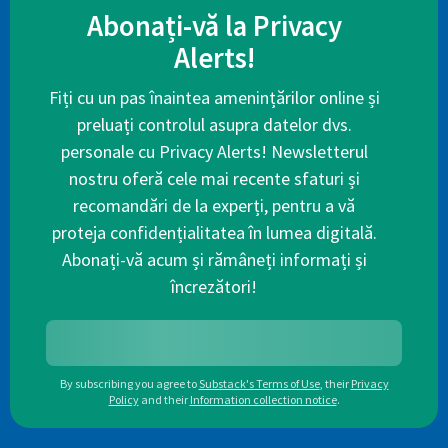
Abonați-vă la Privacy
Alerts!
Fiți cu un pas înaintea amenințărilor online și
preluați controlul asupra datelor dvs.
personale cu Privacy Alerts! Newsletterul
nostru oferă cele mai recente sfaturi și
recomandări de la experți, pentru a vă
proteja confidențialitatea în lumea digitală.
Abonați-vă acum și rămâneți informați și
încrezători!
By subscribing you agree to
Substack's Terms of Use
,
their
Privacy
Policy
and their
Information collection notice
.