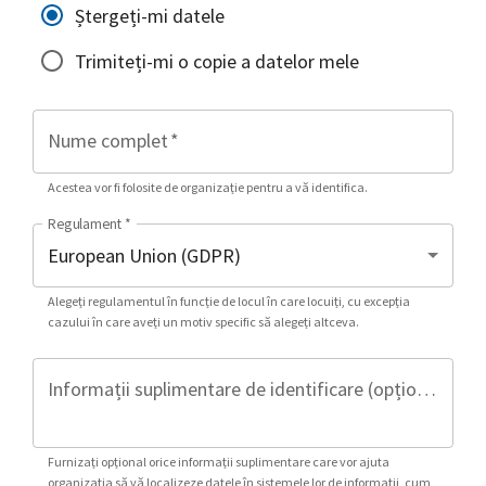
Ștergeți-mi datele
Trimiteți-mi o copie a datelor mele
Nume complet
*
Acestea vor fi folosite de organizație pentru a vă identifica.
Regulament
*
Alegeți regulamentul în funcție de locul în care locuiți, cu excepția
cazului în care aveți un motiv specific să alegeți altceva.
Informații suplimentare de identificare (opțional)
Furnizați opțional orice informații suplimentare care vor ajuta
organizația să vă localizeze datele în sistemele lor de informații, cum