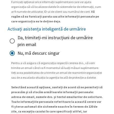
Furnizați opțional orice informații suplimentare care vor ajuta
organizația să vă localizeze datele în sistemele lor de informații, cum
ar fi numele de utilizator, ID-ul de client sau numărul de cont.
Vă
rugăm să nu furnizați parola sau alte informații personale pe
care organizația nu le deține deja.
Activați asistența inteligentă de urmărire
Da, trimiteți-mi instrucțiuni de urmărire
prin email
Nu, mă descurc singur
Pentru a vă asigura că organizația respectă cererea dvs., vă vom
trimite un email când va fi momentul să luați măsuri suplimentare.
Veți avea posibilitatea de a trimite un email de reamintire organizației
sau de a escalada situația la agenția locală de protecție a datelor.
Selectând această opțiune, sunteți de acord să ne permiteți să
procesăm și să stocăm următoarele informații personale:
adresa de email, numele dvs. și textul emailurilor de solicitare.
Toate informațiile personale referitoare la această cerere vor
fi șterse automat din sistemele noastre în termen de 120 de
zile, cu excepția cazului în care specificați altfel, iar