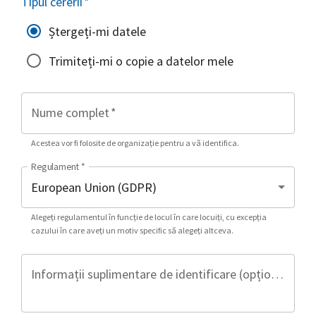
Tipul cererii
*
Ștergeți-mi datele
Trimiteți-mi o copie a datelor mele
Nume complet
*
Acestea vor fi folosite de organizație pentru a vă identifica.
Regulament
*
Alegeți regulamentul în funcție de locul în care locuiți, cu excepția
cazului în care aveți un motiv specific să alegeți altceva.
Informații suplimentare de identificare (opțional)