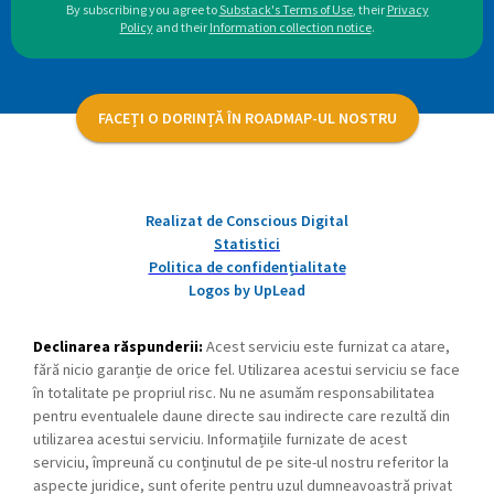
By subscribing you agree to
Substack's Terms of Use
,
their
Privacy
Policy
and their
Information collection notice
.
FACEȚI O DORINȚĂ ÎN ROADMAP-UL NOSTRU
Realizat de Conscious Digital
Statistici
Politica de confidențialitate
Logos by UpLead
Declinarea răspunderii:
Acest serviciu este furnizat ca atare,
fără nicio garanție de orice fel. Utilizarea acestui serviciu se face
în totalitate pe propriul risc. Nu ne asumăm responsabilitatea
pentru eventualele daune directe sau indirecte care rezultă din
utilizarea acestui serviciu. Informațiile furnizate de acest
serviciu, împreună cu conținutul de pe site-ul nostru referitor la
aspecte juridice, sunt oferite pentru uzul dumneavoastră privat