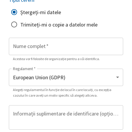
Ștergeți-mi datele
Trimiteți-mi o copie a datelor mele
Nume complet
*
Acestea vor fi folosite de organizație pentru a vă identifica.
Regulament
*
Alegeți regulamentul în funcție de locul în care locuiți, cu excepția
cazului în care aveți un motiv specific să alegeți altceva.
Informații suplimentare de identificare (opțional)