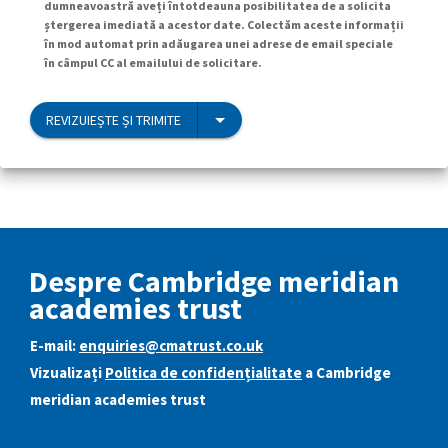
dumneavoastră aveți întotdeauna posibilitatea de a solicita
ștergerea imediată a acestor date. Colectăm aceste informații
în mod automat prin adăugarea unei adrese de email speciale
în câmpul CC al emailului de solicitare.
REVIZUIEȘTE ȘI TRIMITE
Despre Cambridge meridian
academies trust
E-mail:
enquiries@cmatrust.co.uk
Vizualizați
Politica de confidențialitate
a Cambridge
meridian academies trust