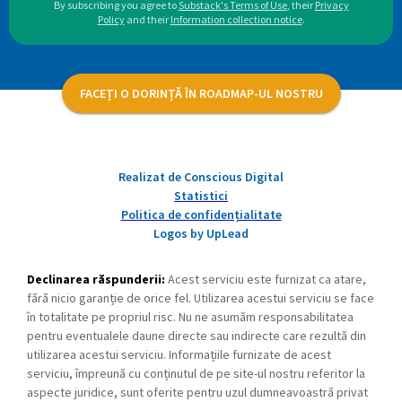
By subscribing you agree to
Substack's Terms of Use
,
their
Privacy
Policy
and their
Information collection notice
.
FACEȚI O DORINȚĂ ÎN ROADMAP-UL NOSTRU
Realizat de Conscious Digital
Statistici
Politica de confidențialitate
Logos by UpLead
Declinarea răspunderii:
Acest serviciu este furnizat ca atare,
fără nicio garanție de orice fel. Utilizarea acestui serviciu se face
în totalitate pe propriul risc. Nu ne asumăm responsabilitatea
pentru eventualele daune directe sau indirecte care rezultă din
utilizarea acestui serviciu. Informațiile furnizate de acest
serviciu, împreună cu conținutul de pe site-ul nostru referitor la
aspecte juridice, sunt oferite pentru uzul dumneavoastră privat