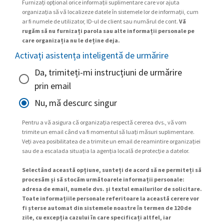
Furnizați opțional orice informații suplimentare care vor ajuta
organizația să vă localizeze datele în sistemele lor de informații, cum
ar fi numele de utilizator, ID-ul de client sau numărul de cont.
Vă
rugăm să nu furnizați parola sau alte informații personale pe
care organizația nu le deține deja.
Activați asistența inteligentă de urmărire
Da, trimiteți-mi instrucțiuni de urmărire
prin email
Nu, mă descurc singur
Pentru a vă asigura că organizația respectă cererea dvs., vă vom
trimite un email când va fi momentul să luați măsuri suplimentare.
Veți avea posibilitatea de a trimite un email de reamintire organizației
sau de a escalada situația la agenția locală de protecție a datelor.
Selectând această opțiune, sunteți de acord să ne permiteți să
procesăm și să stocăm următoarele informații personale:
adresa de email, numele dvs. și textul emailurilor de solicitare.
Toate informațiile personale referitoare la această cerere vor
fi șterse automat din sistemele noastre în termen de 120 de
zile, cu excepția cazului în care specificați altfel, iar