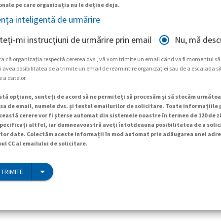
nale pe care organizația nu le deține deja.
ența inteligentă de urmărire
teți-mi instrucțiuni de urmărire prin email
Nu, mă descu
ra că organizația respectă cererea dvs., vă vom trimite un email când va fi momentul să
 avea posibilitatea de a trimite un email de reamintire organizației sau de a escalada si
e a datelor.
tă opțiune, sunteți de acord să ne permiteți să procesăm și să stocăm următoa
a de email, numele dvs. și textul emailurilor de solicitare. Toate informațiile
ceastă cerere vor fi șterse automat din sistemele noastre în termen de 120 de zi
specificați altfel, iar dumneavoastră aveți întotdeauna posibilitatea de a soli
tor date. Colectăm aceste informații în mod automat prin adăugarea unei adre
ul CC al emailului de solicitare.
 TRIMITE