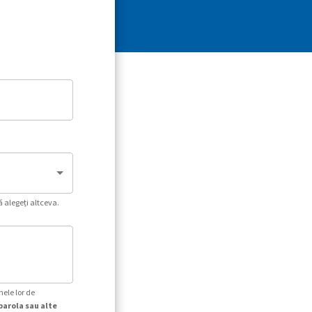
ă alegeți altceva.
mele lor de
parola sau alte