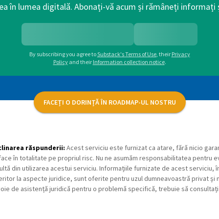
ea în lumea digitală. Abonați-vă acum și rămâneți informați ș
By subscribing you agree to
Substack's Terms of Use
,
their
Privacy
Policy
and their
Information collection notice
.
FACEȚI O DORINȚĂ ÎN ROADMAP-UL NOSTRU
linarea răspunderii:
Acest serviciu este furnizat ca atare, fără nicio garan
face în totalitate pe propriul risc. Nu ne asumăm responsabilitatea pentru 
ultă din utilizarea acestui serviciu. Informațiile furnizate de acest serviciu,
eritor la aspecte juridice, sunt oferite pentru uzul dumneavoastră privat și n
oie de asistență juridică pentru o problemă specifică, trebuie să consultați 