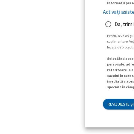
informații perso
Activați asist
Da, trimi
Pentru a vă asigu
suplimentare. Veți
locală de protecți
Selectând aceas
personale: adres
referitoare la a
cazului în care 
imediată a aces
speciale în câmp
REVIZUIEȘTE ȘI