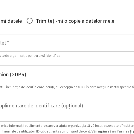
-mi datele
Trimiteți-mi o copie a datelor mele
let
*
site de organizație pentru a vă identifica.
ul în funcție de locul în care locuiți, cu excepția cazului în care aveți un motiv specific s
uplimentare de identificare (opțional)
 orice informații suplimentare care vor ajuta organizația să vă localizeze datele în siste
 fi numele de utilizator, ID-ul de client sau numărul de cont.
Vă rugăm să nu furnizați 