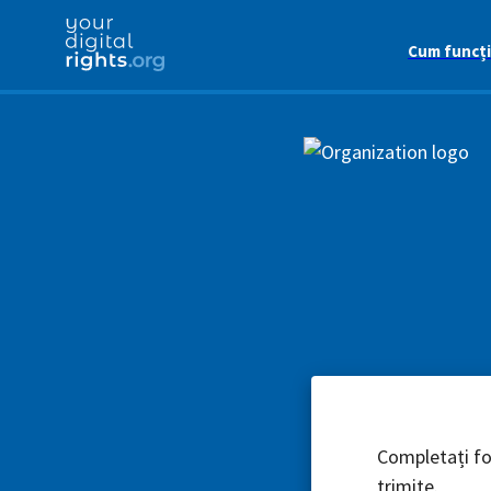
Cum funcț
Completați for
trimite.