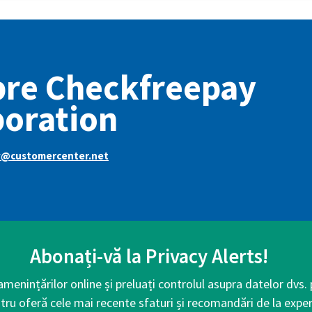
pre Checkfreepay
oration
y@customercenter.net
Abonați-vă la Privacy Alerts!
 amenințărilor online și preluați controlul asupra datelor dvs.
tru oferă cele mai recente sfaturi și recomandări de la exper