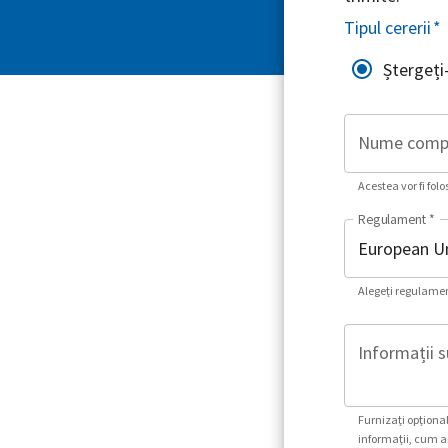
Tipul cererii
*
Ștergeți
Nume comp
Acestea vor fi folo
Regulament
*
Alegeți regulament
Informații s
Furnizați opțional
informații, cum ar