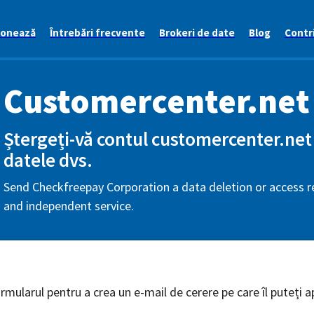
ionează
Întrebări frecvente
Brokeri de date
Blog
Contri
Customercenter.net
Ștergeți-vă contul customercenter.net 
datele dvs.
Send Checkfreepay Corporation a data deletion or access re
and independent service.
mularul pentru a crea un e-mail de cerere pe care îl puteți ap