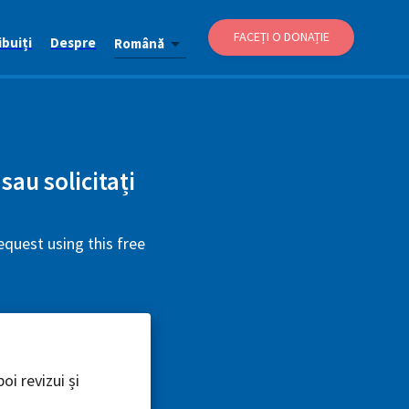
FACEȚI O DONAȚIE
buiți
Despre
Română
sau solicitați
quest using this free
oi revizui și