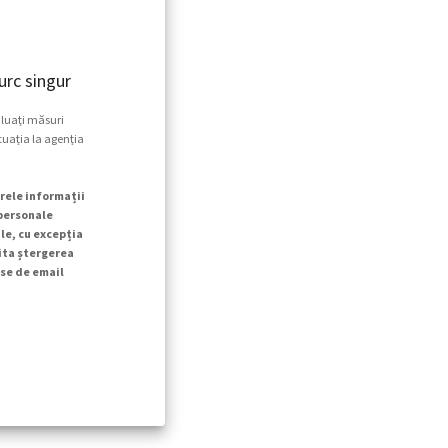
rc singur
 luați măsuri
tuația la agenția
rele informații
 personale
le, cu excepția
cita ștergerea
se de email