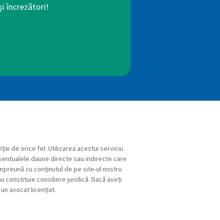
i încrezători!
ție de orice fel. Utilizarea acestui serviciu
eventualele daune directe sau indirecte care
 împreună cu conținutul de pe site-ul nostru
u constituie consiliere juridică. Dacă aveți
un avocat licențiat.