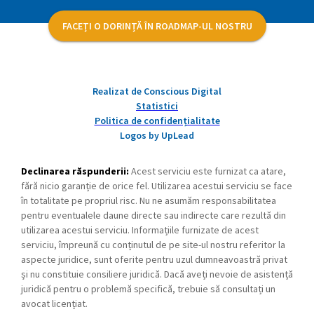
FACEȚI O DORINȚĂ ÎN ROADMAP-UL NOSTRU
Realizat de Conscious Digital
Statistici
Politica de confidențialitate
Logos by UpLead
Declinarea răspunderii:
Acest serviciu este furnizat ca atare,
fără nicio garanție de orice fel. Utilizarea acestui serviciu se face
în totalitate pe propriul risc. Nu ne asumăm responsabilitatea
pentru eventualele daune directe sau indirecte care rezultă din
utilizarea acestui serviciu. Informațiile furnizate de acest
serviciu, împreună cu conținutul de pe site-ul nostru referitor la
aspecte juridice, sunt oferite pentru uzul dumneavoastră privat
și nu constituie consiliere juridică. Dacă aveți nevoie de asistență
juridică pentru o problemă specifică, trebuie să consultați un
avocat licențiat.