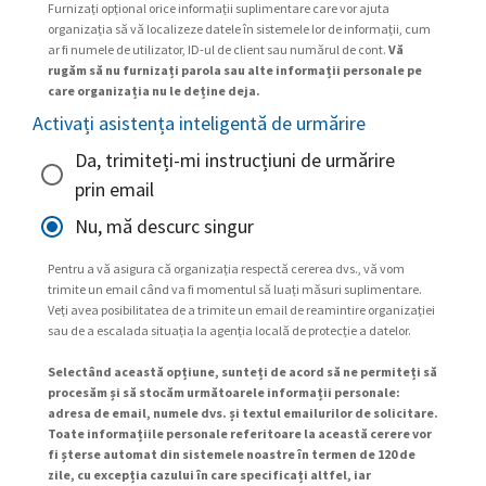
Furnizați opțional orice informații suplimentare care vor ajuta
organizația să vă localizeze datele în sistemele lor de informații, cum
ar fi numele de utilizator, ID-ul de client sau numărul de cont.
Vă
rugăm să nu furnizați parola sau alte informații personale pe
care organizația nu le deține deja.
Activați asistența inteligentă de urmărire
Da, trimiteți-mi instrucțiuni de urmărire
prin email
Nu, mă descurc singur
Pentru a vă asigura că organizația respectă cererea dvs., vă vom
trimite un email când va fi momentul să luați măsuri suplimentare.
Veți avea posibilitatea de a trimite un email de reamintire organizației
sau de a escalada situația la agenția locală de protecție a datelor.
Selectând această opțiune, sunteți de acord să ne permiteți să
procesăm și să stocăm următoarele informații personale:
adresa de email, numele dvs. și textul emailurilor de solicitare.
Toate informațiile personale referitoare la această cerere vor
fi șterse automat din sistemele noastre în termen de 120 de
zile, cu excepția cazului în care specificați altfel, iar