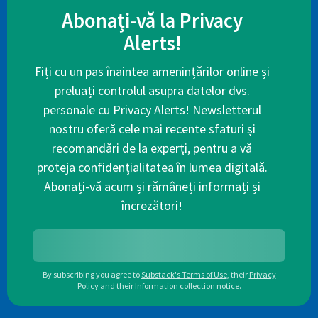
Abonați-vă la Privacy
Alerts!
Fiți cu un pas înaintea amenințărilor online și
preluați controlul asupra datelor dvs.
personale cu Privacy Alerts! Newsletterul
nostru oferă cele mai recente sfaturi și
recomandări de la experți, pentru a vă
proteja confidențialitatea în lumea digitală.
Abonați-vă acum și rămâneți informați și
încrezători!
By subscribing you agree to
Substack's Terms of Use
,
their
Privacy
Policy
and their
Information collection notice
.