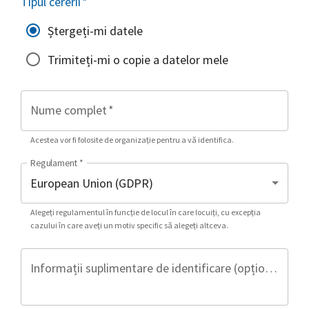
Tipul cererii
*
Ștergeți-mi datele
Trimiteți-mi o copie a datelor mele
Nume complet
*
Acestea vor fi folosite de organizație pentru a vă identifica.
Regulament
*
Alegeți regulamentul în funcție de locul în care locuiți, cu excepția
cazului în care aveți un motiv specific să alegeți altceva.
Informații suplimentare de identificare (opțional)