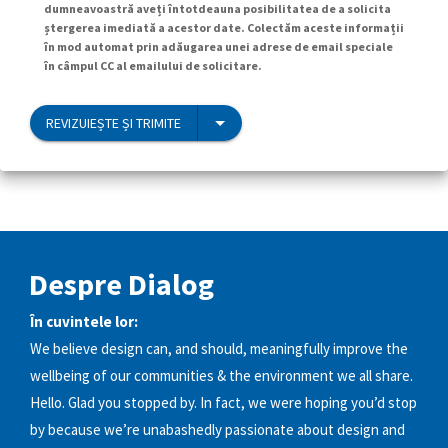
dumneavoastră aveți întotdeauna posibilitatea de a solicita
ștergerea imediată a acestor date. Colectăm aceste informații
în mod automat prin adăugarea unei adrese de email speciale
în câmpul CC al emailului de solicitare.
REVIZUIEȘTE ȘI TRIMITE
Despre Dialog
În cuvintele lor:
We believe design can, and should, meaningfully improve the
wellbeing of our communities & the environment we all share.
Hello. Glad you stopped by. In fact, we were hoping you’d stop
by because we’re unabashedly passionate about design and