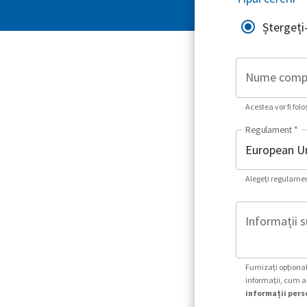
Ștergeți
Nume comp
Acestea vor fi folo
Regulament
*
Alegeți regulament
Informații s
Furnizați opțional
informații, cum ar
informații perso