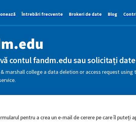
ionează
Întrebări frecvente
Brokeri de date
Blog
Contri
dm.edu
vă contul fandm.edu sau solicitați date
 & marshall college a data deletion or access request using t
ervice.
mularul pentru a crea un e-mail de cerere pe care îl puteți ap