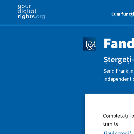
Cum funcț
Fan
Ștergeți-
Send Franklin
independent s
Completați for
trimite.
Tipul cererii
*