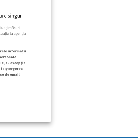
rc singur
 luați măsuri
tuația la agenția
rele informații
 personale
le, cu excepția
cita ștergerea
se de email