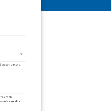
ă alegeți altceva.
mele lor de
parola sau alte