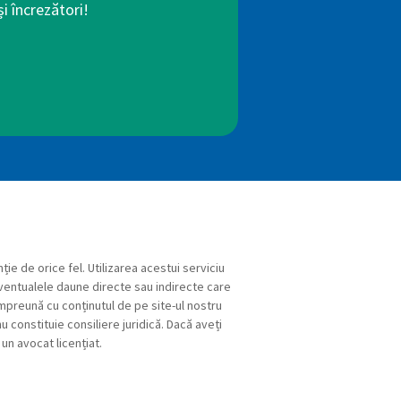
i încrezători!
ție de orice fel. Utilizarea acestui serviciu
eventualele daune directe sau indirecte care
 împreună cu conținutul de pe site-ul nostru
u constituie consiliere juridică. Dacă aveți
un avocat licențiat.