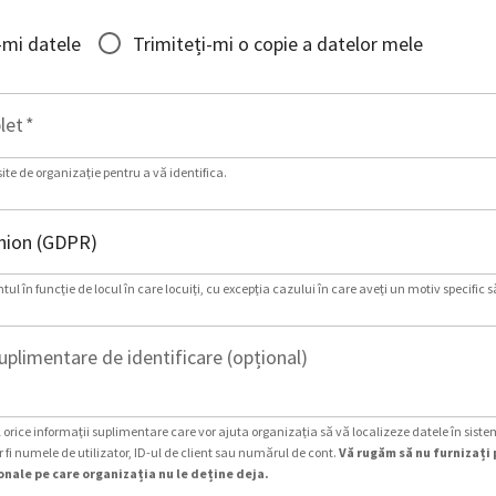
-mi datele
Trimiteți-mi o copie a datelor mele
let
*
site de organizație pentru a vă identifica.
ul în funcție de locul în care locuiți, cu excepția cazului în care aveți un motiv specific s
uplimentare de identificare (opțional)
 orice informații suplimentare care vor ajuta organizația să vă localizeze datele în siste
 fi numele de utilizator, ID-ul de client sau numărul de cont.
Vă rugăm să nu furnizați 
nale pe care organizația nu le deține deja.