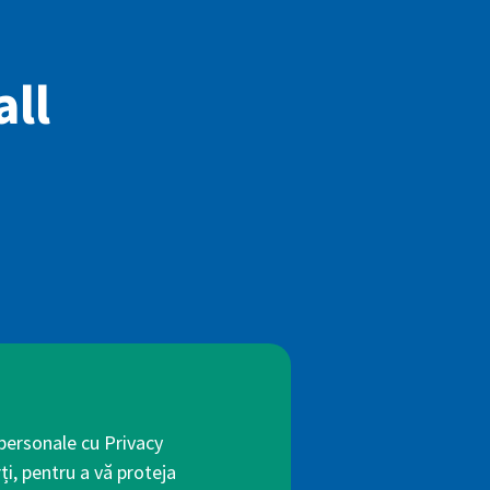
all
 personale cu Privacy
ți, pentru a vă proteja