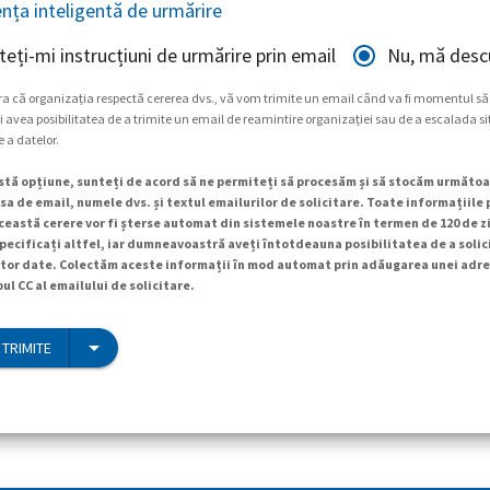
ența inteligentă de urmărire
teți-mi instrucțiuni de urmărire prin email
Nu, mă descu
ra că organizația respectă cererea dvs., vă vom trimite un email când va fi momentul să
 avea posibilitatea de a trimite un email de reamintire organizației sau de a escalada si
e a datelor.
tă opțiune, sunteți de acord să ne permiteți să procesăm și să stocăm următoa
a de email, numele dvs. și textul emailurilor de solicitare. Toate informațiile
ceastă cerere vor fi șterse automat din sistemele noastre în termen de 120 de zi
specificați altfel, iar dumneavoastră aveți întotdeauna posibilitatea de a soli
tor date. Colectăm aceste informații în mod automat prin adăugarea unei adre
ul CC al emailului de solicitare.
 TRIMITE