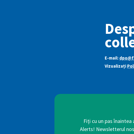
Desp
coll
E-mail:
dpo@f
Vizualizați
Pol
Fiți cu un pas înaintea
Alerts! Newsletterul nos