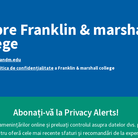
re Franklin & marsh
ege
andm.edu
itica de confidențialitate
a Franklin & marshall college
Abonați-vă la Privacy Alerts!
 amenințărilor online și preluați controlul asupra datelor dvs.
tru oferă cele mai recente sfaturi și recomandări de la exper