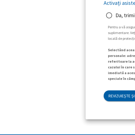
Activați asist
Da, trimi
Pentru a vă asigu
suplimentare. Veți
locală de protecți
Selectând aceas
personale: adres
referitoare la a
cazului în care 
imediată a aces
speciale în câmp
REVIZUIEȘTE ȘI