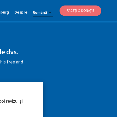
FACEȚI O DONAȚIE
buiți
Despre
Română
le dvs.
his free and
oi revizui și