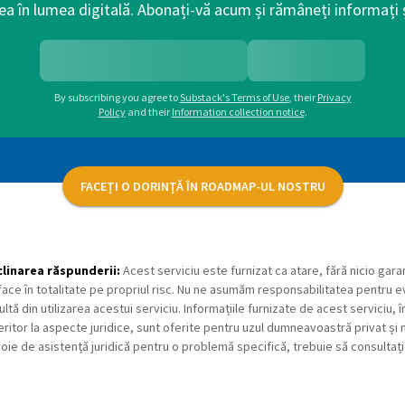
ea în lumea digitală. Abonați-vă acum și rămâneți informați ș
By subscribing you agree to
Substack's Terms of Use
,
their
Privacy
Policy
and their
Information collection notice
.
FACEȚI O DORINȚĂ ÎN ROADMAP-UL NOSTRU
linarea răspunderii:
Acest serviciu este furnizat ca atare, fără nicio garan
face în totalitate pe propriul risc. Nu ne asumăm responsabilitatea pentru 
ultă din utilizarea acestui serviciu. Informațiile furnizate de acest serviciu,
eritor la aspecte juridice, sunt oferite pentru uzul dumneavoastră privat și n
oie de asistență juridică pentru o problemă specifică, trebuie să consultați 