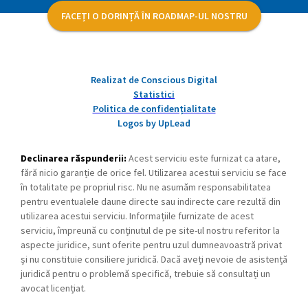
FACEȚI O DORINȚĂ ÎN ROADMAP-UL NOSTRU
Realizat de Conscious Digital
Statistici
Politica de confidențialitate
Logos by UpLead
Declinarea răspunderii:
Acest serviciu este furnizat ca atare,
fără nicio garanție de orice fel. Utilizarea acestui serviciu se face
în totalitate pe propriul risc. Nu ne asumăm responsabilitatea
pentru eventualele daune directe sau indirecte care rezultă din
utilizarea acestui serviciu. Informațiile furnizate de acest
serviciu, împreună cu conținutul de pe site-ul nostru referitor la
aspecte juridice, sunt oferite pentru uzul dumneavoastră privat
și nu constituie consiliere juridică. Dacă aveți nevoie de asistență
juridică pentru o problemă specifică, trebuie să consultați un
avocat licențiat.