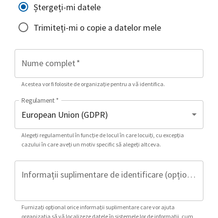
Ștergeți-mi datele
Trimiteți-mi o copie a datelor mele
Nume complet
*
Acestea vor fi folosite de organizație pentru a vă identifica.
Regulament
*
Alegeți regulamentul în funcție de locul în care locuiți, cu excepția
cazului în care aveți un motiv specific să alegeți altceva.
Informații suplimentare de identificare (opțional)
Furnizați opțional orice informații suplimentare care vor ajuta
organizația să vă localizeze datele în sistemele lor de informații, cum