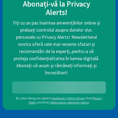
Abonați-vă la Privacy
Alerts!
Fiți cu un pas înaintea amenințărilor online și
preluați controlul asupra datelor dvs.
personale cu Privacy Alerts! Newsletterul
nostru oferă cele mai recente sfaturi și
recomandări de la experți, pentru a vă
proteja confidențialitatea în lumea digitală.
Abonați-vă acum și rămâneți informați și
încrezători!
By subscribing you agree to
Substack's Terms of Use
,
their
Privacy
Policy
and their
Information collection notice
.