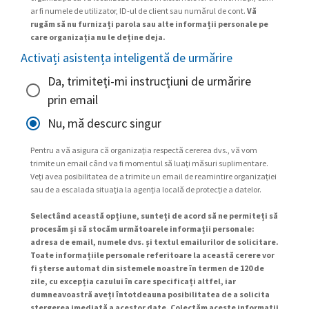
ar fi numele de utilizator, ID-ul de client sau numărul de cont.
Vă
rugăm să nu furnizați parola sau alte informații personale pe
care organizația nu le deține deja.
Activați asistența inteligentă de urmărire
Da, trimiteți-mi instrucțiuni de urmărire
prin email
Nu, mă descurc singur
Pentru a vă asigura că organizația respectă cererea dvs., vă vom
trimite un email când va fi momentul să luați măsuri suplimentare.
Veți avea posibilitatea de a trimite un email de reamintire organizației
sau de a escalada situația la agenția locală de protecție a datelor.
Selectând această opțiune, sunteți de acord să ne permiteți să
procesăm și să stocăm următoarele informații personale:
adresa de email, numele dvs. și textul emailurilor de solicitare.
Toate informațiile personale referitoare la această cerere vor
fi șterse automat din sistemele noastre în termen de 120 de
zile, cu excepția cazului în care specificați altfel, iar
dumneavoastră aveți întotdeauna posibilitatea de a solicita
ștergerea imediată a acestor date. Colectăm aceste informații