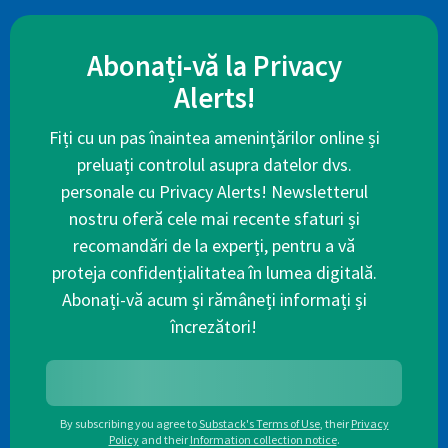
Abonați-vă la Privacy
Alerts!
Fiți cu un pas înaintea amenințărilor online și
preluați controlul asupra datelor dvs.
personale cu Privacy Alerts! Newsletterul
nostru oferă cele mai recente sfaturi și
recomandări de la experți, pentru a vă
proteja confidențialitatea în lumea digitală.
Abonați-vă acum și rămâneți informați și
încrezători!
By subscribing you agree to
Substack's Terms of Use
,
their
Privacy
Policy
and their
Information collection notice
.