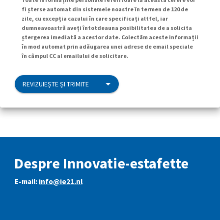
fi șterse automat din sistemele noastre în termen de 120 de
zile, cu excepția cazului în care specificați altfel, iar
dumneavoastră aveți întotdeauna posibilitatea de a solicita
ștergerea imediată a acestor date. Colectăm aceste informații
în mod automat prin adăugarea unei adrese de email speciale
în câmpul CC al emailului de solicitare.
REVIZUIEȘTE ȘI TRIMITE
Despre Innovatie-estafette
E-mail:
info@ie21.nl