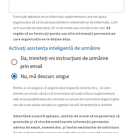
Furnizați opțional orice informații suplimentare care vor ajuta
organizația să vă localizeze datele în sistemele lor de informații, cum
ar fi numele de utilizator, ID-ul de client sau numărul de cont.
Vă
rugăm să nu furnizați parola sau alte informații personale pe
care organizația nu le deține deja.
Activați asistența inteligentă de urmărire
Da, trimiteți-mi instrucțiuni de urmărire
prin email
Nu, mă descurc singur
Pentru a vă asigura că organizația respectă cererea dvs., vă vom
trimite un email când va fi momentul să luați măsuri suplimentare.
Veți avea posibilitatea de a trimite un email de reamintire organizației
sau de a escalada situația la agenția locală de protecție a datelor.
Selectând această opțiune, sunteți de acord să ne permiteți să
procesăm și să stocăm următoarele informații personale:
adresa de email, numele dvs. și textul emailurilor de solicitare.
Toate informațiile personale referitoare la această cerere vor