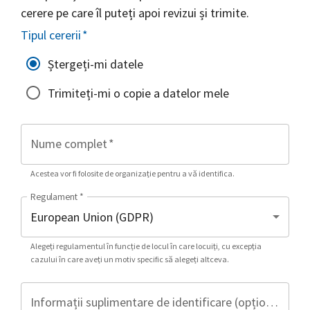
cerere pe care îl puteți apoi revizui și trimite.
Tipul cererii
*
Ștergeți-mi datele
Trimiteți-mi o copie a datelor mele
Nume complet
*
Acestea vor fi folosite de organizație pentru a vă identifica.
Regulament
*
Alegeți regulamentul în funcție de locul în care locuiți, cu excepția
cazului în care aveți un motiv specific să alegeți altceva.
Informații suplimentare de identificare (opțional)