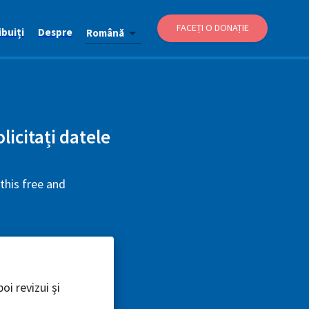
FACEȚI O DONAȚIE
buiți
Despre
Română
licitați datele
this free and
oi revizui și