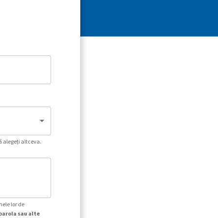
ă alegeți altceva.
mele lor de
parola sau alte