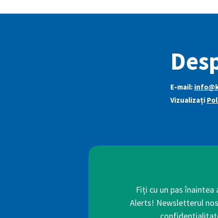
Desp
E-mail:
info@k
Vizualizați
Pol
Fiți cu un pas înaintea
Alerts! Newsletterul nos
confidențialitat