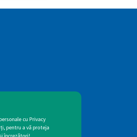
 personale cu Privacy
ți, pentru a vă proteja
i încrezători!