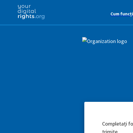
Cum funcț
Completați for
trimite.