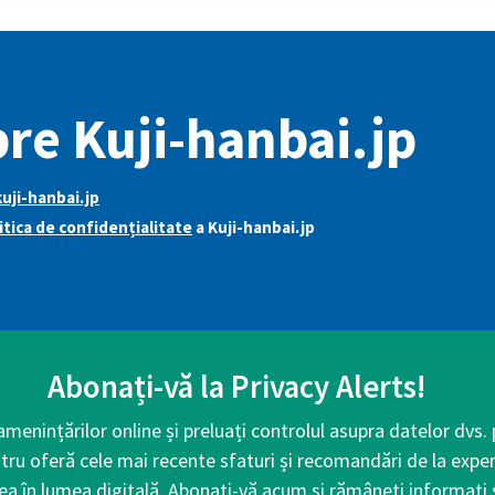
re Kuji-hanbai.jp
uji-hanbai.jp
itica de confidențialitate
a Kuji-hanbai.jp
Abonați-vă la Privacy Alerts!
 amenințărilor online și preluați controlul asupra datelor dvs.
tru oferă cele mai recente sfaturi și recomandări de la exper
ea în lumea digitală. Abonați-vă acum și rămâneți informați ș