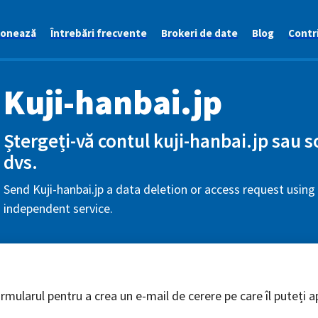
ionează
Întrebări frecvente
Brokeri de date
Blog
Contri
Kuji-hanbai.jp
Ștergeți-vă contul kuji-hanbai.jp sau so
dvs.
Send Kuji-hanbai.jp a data deletion or access request using 
independent service.
mularul pentru a crea un e-mail de cerere pe care îl puteți ap