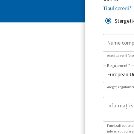
Tipul cererii
*
Ștergeți
Nume comp
Acestea vor fi folo
Regulament
*
Alegeți regulament
Informații s
Furnizați opțional
informații, cum ar