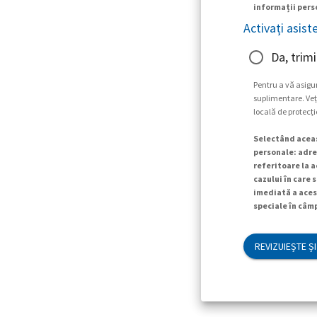
informații perso
Activați asist
Da, trimi
Pentru a vă asigu
suplimentare. Veți
locală de protecți
Selectând aceas
personale: adres
referitoare la a
cazului în care 
imediată a aces
speciale în câmp
REVIZUIEȘTE ȘI