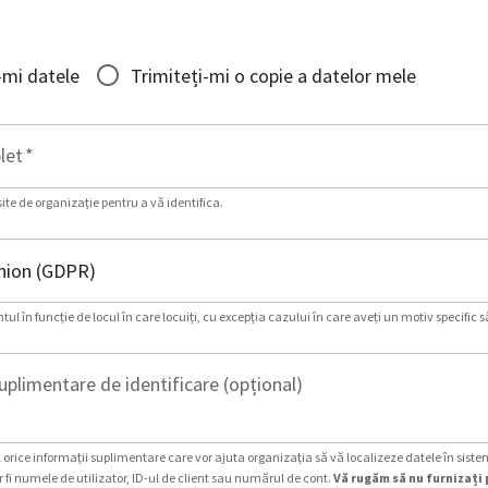
-mi datele
Trimiteți-mi o copie a datelor mele
let
*
site de organizație pentru a vă identifica.
ul în funcție de locul în care locuiți, cu excepția cazului în care aveți un motiv specific s
uplimentare de identificare (opțional)
 orice informații suplimentare care vor ajuta organizația să vă localizeze datele în siste
 fi numele de utilizator, ID-ul de client sau numărul de cont.
Vă rugăm să nu furnizați 