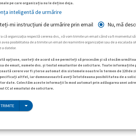
nale pe care organizația nu le deține deja.
ența inteligentă de urmărire
teți-mi instrucțiuni de urmărire prin email
Nu, mă descu
ra că organizația respectă cererea dvs., vă vom trimite un email când va fi momentul să
 avea posibilitatea de a trimite un email de reamintire organizației sau de a escalada si
e a datelor.
tă opțiune, sunteți de acord să ne permiteți să procesăm și să stocăm următoa
a de email, numele dvs. și textul emailurilor de solicitare. Toate informațiile
ceastă cerere vor fi șterse automat din sistemele noastre în termen de 120 de zi
specificați altfel, iar dumneavoastră aveți întotdeauna posibilitatea de a soli
tor date. Colectăm aceste informații în mod automat prin adăugarea unei adre
ul CC al emailului de solicitare.
 TRIMITE