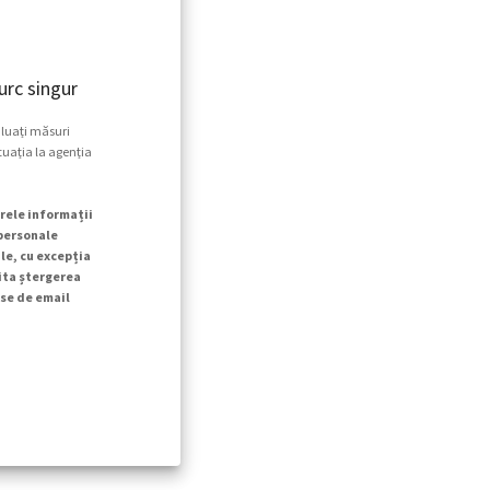
rc singur
 luați măsuri
tuația la agenția
rele informații
 personale
le, cu excepția
cita ștergerea
se de email