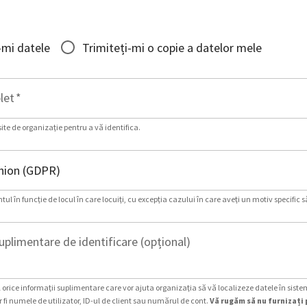
-mi datele
Trimiteți-mi o copie a datelor mele
let
*
site de organizație pentru a vă identifica.
ul în funcție de locul în care locuiți, cu excepția cazului în care aveți un motiv specific s
uplimentare de identificare (opțional)
 orice informații suplimentare care vor ajuta organizația să vă localizeze datele în siste
 fi numele de utilizator, ID-ul de client sau numărul de cont.
Vă rugăm să nu furnizați 