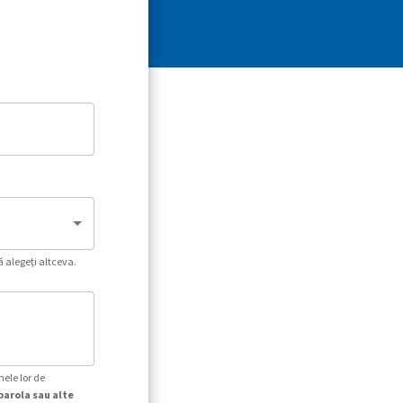
ă alegeți altceva.
mele lor de
parola sau alte