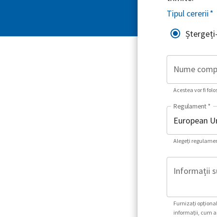
Tipul cererii
*
Ștergeți
Nume comp
Acestea vor fi folo
Regulament
*
Alegeți regulament
Informații s
Furnizați opțional
informații, cum ar