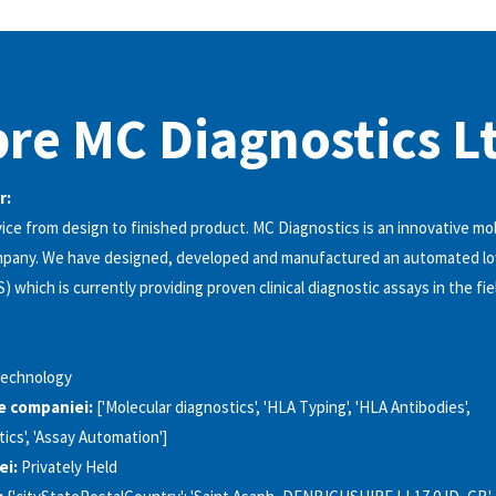
re MC Diagnostics L
r:
ice from design to finished product. MC Diagnostics is an innovative mo
mpany. We have designed, developed and manufactured an automated lo
 which is currently providing proven clinical diagnostic assays in the fi
technology
le companiei:
['Molecular diagnostics', 'HLA Typing', 'HLA Antibodies',
cs', 'Assay Automation']
ei:
Privately Held