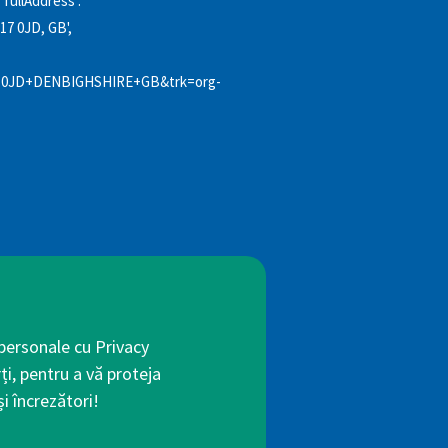
fullAddress':
7 0JD, GB',
0JD+DENBIGHSHIRE+GB&trk=org-
 personale cu Privacy
ți, pentru a vă proteja
i încrezători!