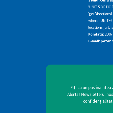
Sediul central
'UNIT 5 OPTIC
'getDirectionsL
where=UNIT+5
locations_url'
Fondată:
2006
E-mail:
peter.
Fiți cu un pas înaintea
Alerts! Newsletterul nos
confidențialitat