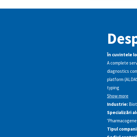
Desp
În cuvintele lo
A complete serv
diagnostics co
platform (ALDAS)
typing
Show more
Industrie:
Bio
Specializări a
'Pharmacogeneti
Tipul compani