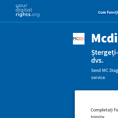
Cum funcț
Mcdi
Ștergeți-
dvs.
Send MC Diagn
service.
Completați for
trimite.