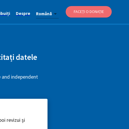
FACEȚI O DONAȚIE
buiți
Despre
Română
itați datele
ee and independent
oi revizui și