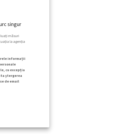
rc singur
 luați măsuri
tuația la agenția
rele informații
 personale
le, cu excepția
cita ștergerea
se de email