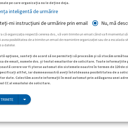
nale pe care organizația nu le deține deja.
ența inteligentă de urmărire
teți-mi instrucțiuni de urmărire prin email
Nu, mă descu
ra că organizația respectă cererea dvs., vă vom trimite un email când va fi momentul să
 avea posibilitatea de a trimite un email de reamintire organizației sau de a escalada si
e a datelor.
tă opțiune, sunteți de acord să ne permiteți să procesăm și să stocăm următoa
a de email, numele dvs. și textul emailurilor de solicitare. Toate informațiile
ceastă cerere vor fi șterse automat din sistemele noastre în termen de 120 de zi
specificați altfel, iar dumneavoastră aveți întotdeauna posibilitatea de a soli
tor date. Colectăm aceste informații în mod automat prin adăugarea unei adre
ul CC al emailului de solicitare.
 TRIMITE