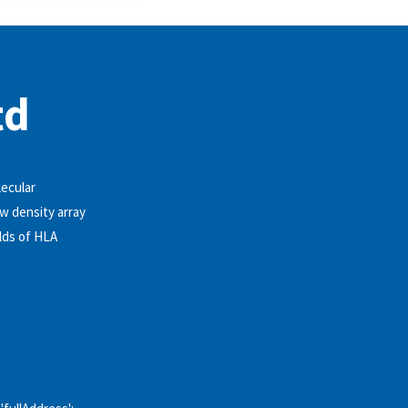
td
lecular
w density array
elds of HLA