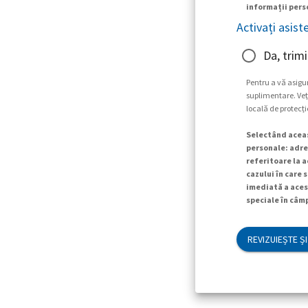
informații perso
Activați asist
Da, trimi
Pentru a vă asigu
suplimentare. Veți
locală de protecți
Selectând aceas
personale: adres
referitoare la a
cazului în care 
imediată a aces
speciale în câmp
REVIZUIEȘTE ȘI