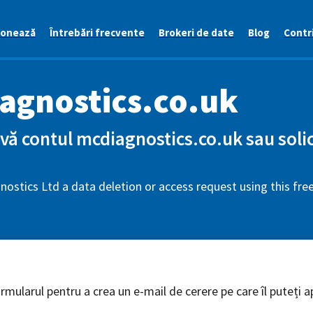
ionează
Întrebări frecvente
Brokeri de date
Blog
Contri
agnostics.co.uk
vă contul mcdiagnostics.co.uk sau solic
ostics Ltd a data deletion or access request using this fr
mularul pentru a crea un e-mail de cerere pe care îl puteți ap