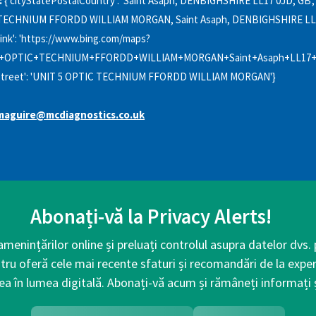
:
{'cityStatePostalCountry': 'Saint Asaph, DENBIGHSHIRE LL17 0JD, GB', '
 TECHNIUM FFORDD WILLIAM MORGAN, Saint Asaph, DENBIGHSHIRE LL1
ink': 'https://www.bing.com/maps?
+OPTIC+TECHNIUM+FFORDD+WILLIAM+MORGAN+Saint+Asaph+LL17+
, 'street': 'UNIT 5 OPTIC TECHNIUM FFORDD WILLIAM MORGAN'}
maguire@mcdiagnostics.co.uk
Abonați-vă la Privacy Alerts!
 amenințărilor online și preluați controlul asupra datelor dvs.
tru oferă cele mai recente sfaturi și recomandări de la exper
ea în lumea digitală. Abonați-vă acum și rămâneți informați ș