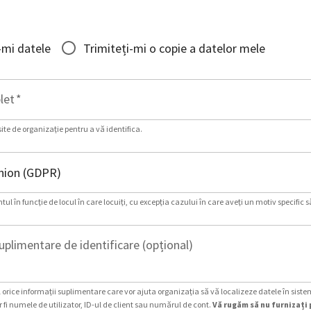
-mi datele
Trimiteți-mi o copie a datelor mele
let
*
site de organizație pentru a vă identifica.
ul în funcție de locul în care locuiți, cu excepția cazului în care aveți un motiv specific s
uplimentare de identificare (opțional)
 orice informații suplimentare care vor ajuta organizația să vă localizeze datele în siste
 fi numele de utilizator, ID-ul de client sau numărul de cont.
Vă rugăm să nu furnizați 