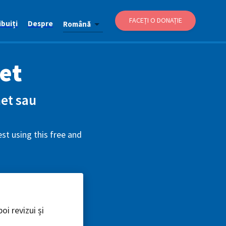
FACEȚI O DONAȚIE
buiți
Despre
Română
et
net sau
st using this free and
oi revizui și