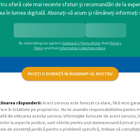
tru oferă cele mai recente sfaturi și recomandări de la exper
ea în lumea digitală. Abonați-vă acum și rămâneți informați ș
By subscribing you agree to
Substack's Terms of Use
,
their
Privacy
Policy
and their
Information collection notice
.
FACEȚI O DORINȚĂ ÎN ROADMAP-UL NOSTRU
linarea răspunderii:
Acest serviciu este furnizat ca atare, fără nicio garan
face în totalitate pe propriul risc. Nu ne asumăm responsabilitatea pentru 
ultă din utilizarea acestui serviciu. Informațiile furnizate de acest serviciu,
eritor la aspecte juridice, sunt oferite pentru uzul dumneavoastră privat și n
oie de asistență juridică pentru o problemă specifică, trebuie să consultați 