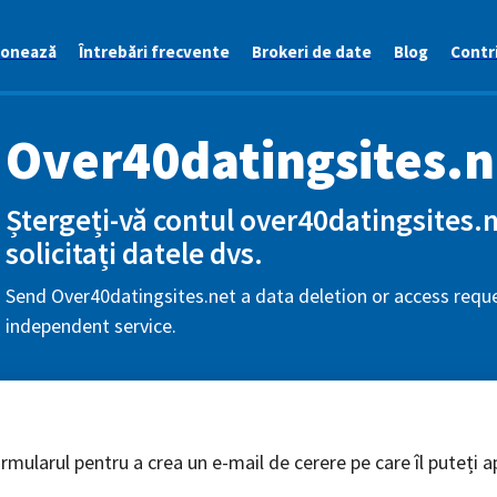
ionează
Întrebări frecvente
Brokeri de date
Blog
Contri
Over40datingsites.n
Ștergeți-vă contul over40datingsites.
solicitați datele dvs.
Send Over40datingsites.net a data deletion or access reque
independent service.
mularul pentru a crea un e-mail de cerere pe care îl puteți ap