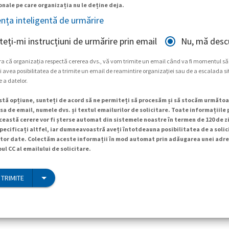
nale pe care organizația nu le deține deja.
ența inteligentă de urmărire
teți-mi instrucțiuni de urmărire prin email
Nu, mă descu
ra că organizația respectă cererea dvs., vă vom trimite un email când va fi momentul să
 avea posibilitatea de a trimite un email de reamintire organizației sau de a escalada si
e a datelor.
tă opțiune, sunteți de acord să ne permiteți să procesăm și să stocăm următoa
a de email, numele dvs. și textul emailurilor de solicitare. Toate informațiile
ceastă cerere vor fi șterse automat din sistemele noastre în termen de 120 de zi
specificați altfel, iar dumneavoastră aveți întotdeauna posibilitatea de a soli
tor date. Colectăm aceste informații în mod automat prin adăugarea unei adre
ul CC al emailului de solicitare.
 TRIMITE