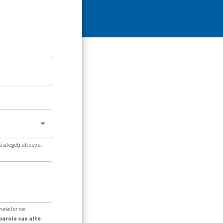
ă alegeți altceva.
mele lor de
parola sau alte