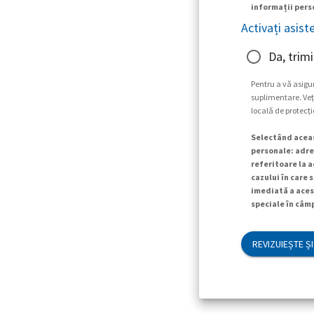
informații perso
Activați asist
Da, trimi
Pentru a vă asigu
suplimentare. Veți
locală de protecți
Selectând aceas
personale: adres
referitoare la a
cazului în care 
imediată a aces
speciale în câmp
REVIZUIEȘTE ȘI