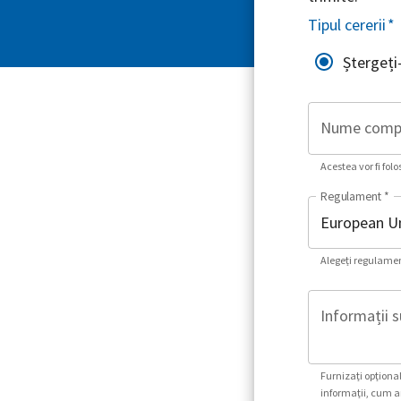
Tipul cererii
*
Ștergeți
Nume comp
Acestea vor fi folo
Regulament
*
Alegeți regulament
Informații s
Furnizați opțional
informații, cum ar