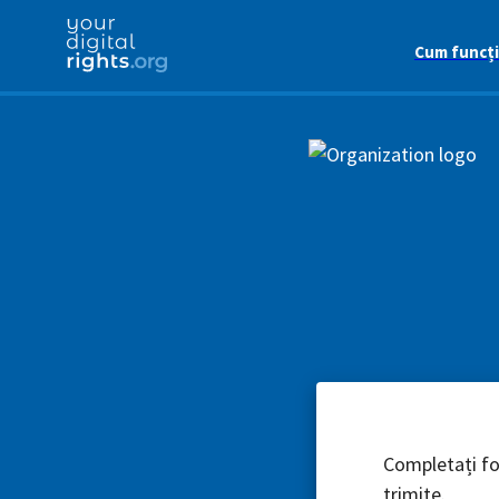
Cum funcț
Completați for
trimite.