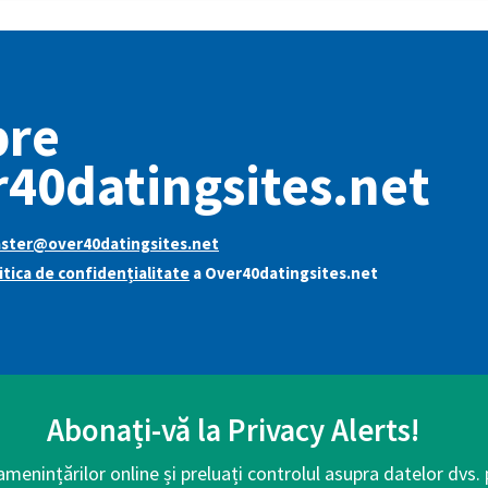
pre
40datingsites.net
ter@over40datingsites.net
itica de confidențialitate
a Over40datingsites.net
Abonați-vă la Privacy Alerts!
 amenințărilor online și preluați controlul asupra datelor dvs.