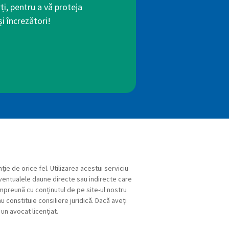
ți, pentru a vă proteja
i încrezători!
ție de orice fel. Utilizarea acestui serviciu
eventualele daune directe sau indirecte care
 împreună cu conținutul de pe site-ul nostru
u constituie consiliere juridică. Dacă aveți
un avocat licențiat.