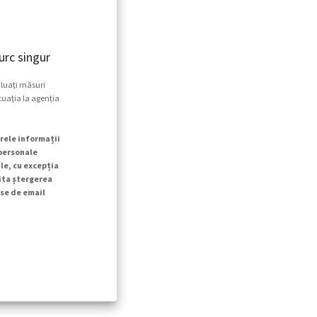
rc singur
 luați măsuri
tuația la agenția
rele informații
 personale
le, cu excepția
cita ștergerea
se de email