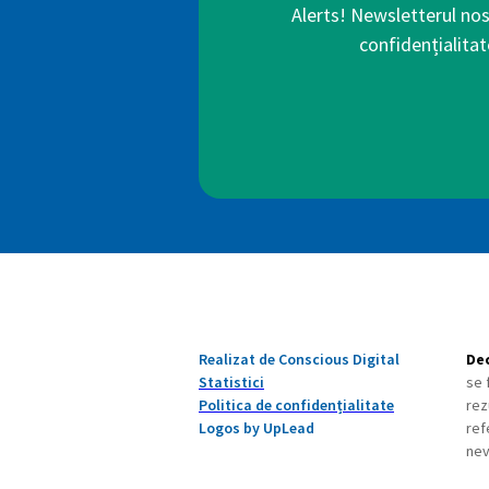
Alerts! Newsletterul nos
confidențialitat
Realizat de Conscious Digital
Dec
Statistici
se 
Politica de confidențialitate
rez
Logos by UpLead
ref
nev