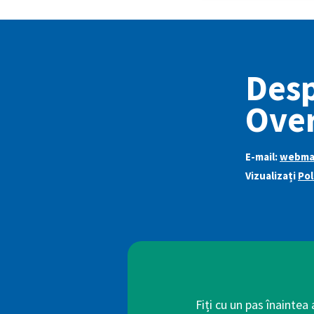
Des
Over
E-mail:
webmas
Vizualizați
Pol
Fiți cu un pas înaintea