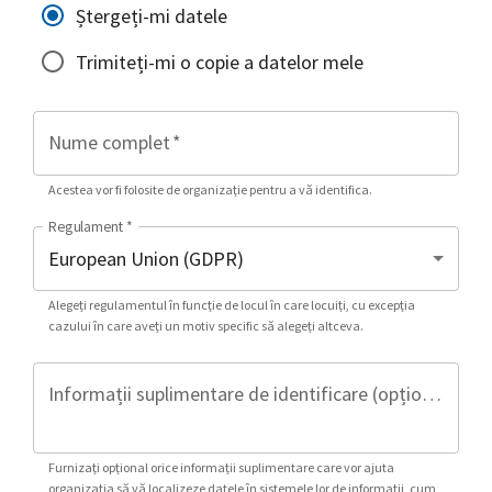
Ștergeți-mi datele
Trimiteți-mi o copie a datelor mele
Nume complet
*
Acestea vor fi folosite de organizație pentru a vă identifica.
Regulament
*
Alegeți regulamentul în funcție de locul în care locuiți, cu excepția
cazului în care aveți un motiv specific să alegeți altceva.
Informații suplimentare de identificare (opțional)
Furnizați opțional orice informații suplimentare care vor ajuta
organizația să vă localizeze datele în sistemele lor de informații, cum