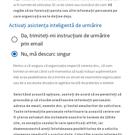
ar fi numele de utilizator, ID-ul de client sau numărul de cont.
Vă
rugăm să nu furnizați parola sau alte informații personale pe
care organizația nu le deține deja.
Activați asistența inteligentă de urmărire
Da, trimiteți-mi instrucțiuni de urmărire
prin email
Nu, mă descurc singur
Pentru a vă asigura că organizația respectă cererea dvs., vă vom
trimite un email când va fi momentul să luați măsuri suplimentare.
Veți avea posibilitatea de a trimite un email de reamintire organizației
sau de a escalada situația la agenția locală de protecție a datelor.
Selectând această opțiune, sunteți de acord să ne permiteți să
procesăm și să stocăm următoarele informații personale:
adresa de email, numele dvs. și textul emailurilor de solicitare.
Toate informațiile personale referitoare la această cerere vor
fi șterse automat din sistemele noastre în termen de 120 de
zile, cu excepția cazului în care specificați altfel, iar
dumneavoastră aveți întotdeauna posibilitatea de a solicita
ștergerea imediată a acestor date. Colectăm aceste informații