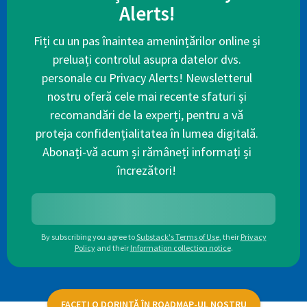
Alerts!
Fiți cu un pas înaintea amenințărilor online și
preluați controlul asupra datelor dvs.
personale cu Privacy Alerts! Newsletterul
nostru oferă cele mai recente sfaturi și
recomandări de la experți, pentru a vă
proteja confidențialitatea în lumea digitală.
Abonați-vă acum și rămâneți informați și
încrezători!
By subscribing you agree to
Substack's Terms of Use
,
their
Privacy
Policy
and their
Information collection notice
.
FACEȚI O DORINȚĂ ÎN ROADMAP-UL NOSTRU