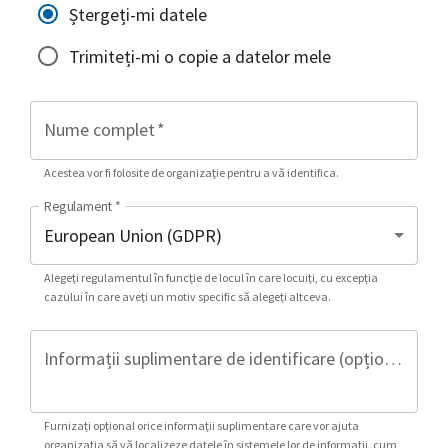
Ștergeți-mi datele
Trimiteți-mi o copie a datelor mele
Nume complet
*
Acestea vor fi folosite de organizație pentru a vă identifica.
Regulament
*
Alegeți regulamentul în funcție de locul în care locuiți, cu excepția
cazului în care aveți un motiv specific să alegeți altceva.
Informații suplimentare de identificare (opțional)
Furnizați opțional orice informații suplimentare care vor ajuta
organizația să vă localizeze datele în sistemele lor de informații, cum