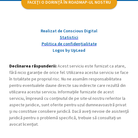
FACEȚI O DORINȚĂ ÎN ROADMAP-UL NOSTRU
Realizat de Conscious Digital
Statistici
Politica de confidențialitate
Logos by UpLead
Declinarea răspunderii:
Acest serviciu este furnizat ca atare,
fără nicio garanție de orice fel. Utilizarea acestui serviciu se face
în totalitate pe propriul risc. Nu ne asumăm responsabilitatea
pentru eventualele daune directe sau indirecte care rezultă din
utilizarea acestui serviciu. Informațiile furnizate de acest
serviciu, împreună cu conținutul de pe site-ul nostru referitor la
aspecte juridice, sunt oferite pentru uzul dumneavoastră privat
și nu constituie consiliere juridică. Dacă aveți nevoie de asistență
juridică pentru o problemă specifică, trebuie să consultați un
avocat licențiat.