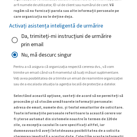
ar fi numele de utilizator, ID-ul de client sau numărul de cont.
Vă
rugăm să nu furnizați parola sau alte informații personale pe
care organizația nu le deține deja.
Activați asistența inteligentă de urmărire
Da, trimiteți-mi instrucțiuni de urmărire
prin email
Nu, mă descurc singur
Pentru a vă asigura că organizația respectă cererea dvs., vă vom
trimite un email când va fi momentul să luați măsuri suplimentare.
Veți avea posibilitatea de a trimite un email de reamintire organizației
sau de a escalada situația la agenția locală de protecție a datelor.
Selectând această opțiune, sunteți de acord să ne permiteți să
procesăm și să stocăm următoarele informații personale:
adresa de email, numele dvs. și textul emailurilor de solicitare.
Toate informațiile personale referitoare la această cerere vor
fi șterse automat din sistemele noastre în termen de 120 de
zile, cu excepția cazului în care specificați altfel, iar
dumneavoastră aveți întotdeauna posibilitatea de a solicita
ștergerea imediată a acestor date. Colectăm aceste informații