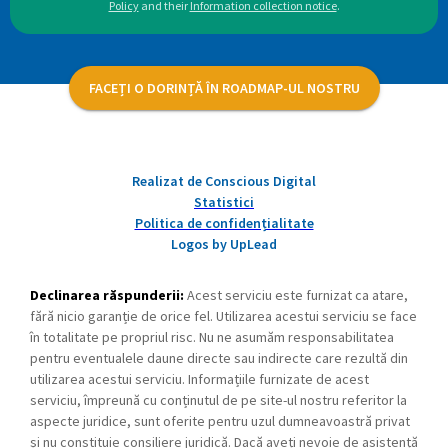
Policy
and their
Information collection notice
.
FACEȚI O DORINȚĂ ÎN ROADMAP-UL NOSTRU
Realizat de Conscious Digital
Statistici
Politica de confidențialitate
Logos by UpLead
Declinarea răspunderii:
Acest serviciu este furnizat ca atare,
fără nicio garanție de orice fel. Utilizarea acestui serviciu se face
în totalitate pe propriul risc. Nu ne asumăm responsabilitatea
pentru eventualele daune directe sau indirecte care rezultă din
utilizarea acestui serviciu. Informațiile furnizate de acest
serviciu, împreună cu conținutul de pe site-ul nostru referitor la
aspecte juridice, sunt oferite pentru uzul dumneavoastră privat
și nu constituie consiliere juridică. Dacă aveți nevoie de asistență