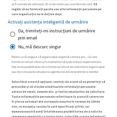
ar fi numele de utilizator, ID-ul de client sau numărul de cont.
Vă
rugăm să nu furnizați parola sau alte informații personale pe
care organizația nu le deține deja.
Activați asistența inteligentă de urmărire
Da, trimiteți-mi instrucțiuni de urmărire
prin email
Nu, mă descurc singur
Pentru a vă asigura că organizația respectă cererea dvs., vă vom
trimite un email când va fi momentul să luați măsuri suplimentare.
Veți avea posibilitatea de a trimite un email de reamintire organizației
sau de a escalada situația la agenția locală de protecție a datelor.
Selectând această opțiune, sunteți de acord să ne permiteți să
procesăm și să stocăm următoarele informații personale:
adresa de email, numele dvs. și textul emailurilor de solicitare.
Toate informațiile personale referitoare la această cerere vor
fi șterse automat din sistemele noastre în termen de 120 de
zile, cu excepția cazului în care specificați altfel, iar
dumneavoastră aveți întotdeauna posibilitatea de a solicita
ștergerea imediată a acestor date. Colectăm aceste informații