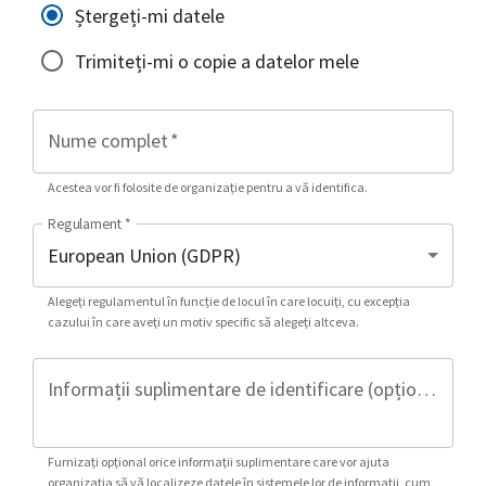
Ștergeți-mi datele
Trimiteți-mi o copie a datelor mele
Nume complet
*
Acestea vor fi folosite de organizație pentru a vă identifica.
Regulament
*
Alegeți regulamentul în funcție de locul în care locuiți, cu excepția
cazului în care aveți un motiv specific să alegeți altceva.
Informații suplimentare de identificare (opțional)
Furnizați opțional orice informații suplimentare care vor ajuta
organizația să vă localizeze datele în sistemele lor de informații, cum