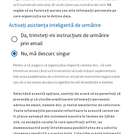
ar fi numele de utilizator, ID-ul de client sau numărul de cont.
Vă
rugăm să nu furnizați parola sau alte informații personale pe
care organizația nu le deține deja.
Activați asistența inteligentă de urmărire
Da, trimiteți-mi instrucțiuni de urmărire
prin email
Nu, mă descurc singur
Pentru a vă asigura că organizația respectă cererea dvs., vă vom
trimite un email când va fi momentul să luați măsuri suplimentare.
Veți avea posibilitatea de a trimite un email de reamintire organizației
sau de a escalada situația la agenția locală de protecție a datelor.
Selectând această opțiune, sunteți de acord să ne permiteți să
procesăm și să stocăm următoarele informații personale:
adresa de email, numele dvs. și textul emailurilor de solicitare.
Toate informațiile personale referitoare la această cerere vor
fi șterse automat din sistemele noastre în termen de 120 de
zile, cu excepția cazului în care specificați altfel, iar
dumneavoastră aveți întotdeauna posibilitatea de a solicita
ștergerea imediată a acestor date. Colectăm aceste informații