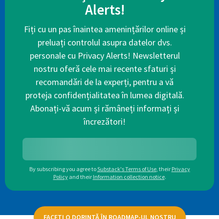
Alerts!
Fiți cu un pas înaintea amenințărilor online și
preluați controlul asupra datelor dvs.
personale cu Privacy Alerts! Newsletterul
nostru oferă cele mai recente sfaturi și
recomandări de la experți, pentru a vă
proteja confidențialitatea în lumea digitală.
Abonați-vă acum și rămâneți informați și
încrezători!
By subscribing you agree to
Substack's Terms of Use
,
their
Privacy
Policy
and their
Information collection notice
.
FACEȚI O DORINȚĂ ÎN ROADMAP-UL NOSTRU