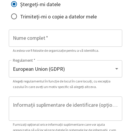
Ștergeți-mi datele
Trimiteți-mi o copie a datelor mele
Nume complet
*
Acestea vor fi folosite de organizație pentru a vă identifica.
Regulament
*
Alegeți regulamentul în funcție de locul în care locuiți, cu excepția
cazului în care aveți un motiv specific să alegeți altceva.
Informații suplimentare de identificare (opțional)
Furnizați opțional orice informații suplimentare care vor ajuta
organizația să vă localizeze datele în sistemele lor de informații, cum