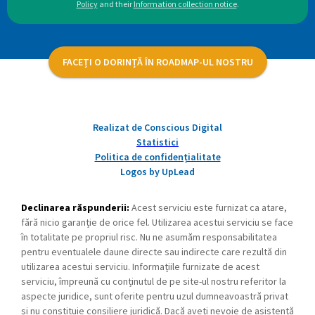
Policy
and their
Information collection notice
.
FACEȚI O DORINȚĂ ÎN ROADMAP-UL NOSTRU
Realizat de Conscious Digital
Statistici
Politica de confidențialitate
Logos by UpLead
Declinarea răspunderii:
Acest serviciu este furnizat ca atare,
fără nicio garanție de orice fel. Utilizarea acestui serviciu se face
în totalitate pe propriul risc. Nu ne asumăm responsabilitatea
pentru eventualele daune directe sau indirecte care rezultă din
utilizarea acestui serviciu. Informațiile furnizate de acest
serviciu, împreună cu conținutul de pe site-ul nostru referitor la
aspecte juridice, sunt oferite pentru uzul dumneavoastră privat
și nu constituie consiliere juridică. Dacă aveți nevoie de asistență