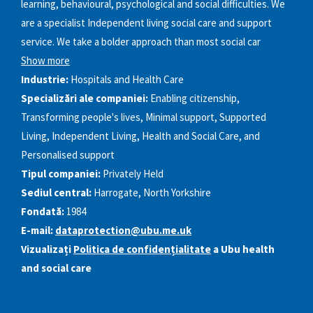
learning, behavioural, psychological and social difficulties. We
are a specialist Independent living social care and support
service. We take a bolder approach than most social car
Show more
Industrie:
Hospitals and Health Care
Specializări ale companiei:
Enabling citizenship,
Transforming people's lives, Minimal support, Supported
Living, Independent Living, Health and Social Care, and
Personalised support
Tipul companiei:
Privately Held
Sediul central:
Harrogate, North Yorkshire
Fondată:
1984
E-mail:
dataprotection@ubu.me.uk
Vizualizați
Politica de confidențialitate
a Ubu health
and social care