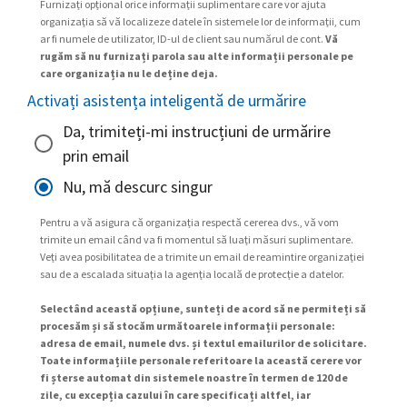
Furnizați opțional orice informații suplimentare care vor ajuta
organizația să vă localizeze datele în sistemele lor de informații, cum
ar fi numele de utilizator, ID-ul de client sau numărul de cont.
Vă
rugăm să nu furnizați parola sau alte informații personale pe
care organizația nu le deține deja.
Activați asistența inteligentă de urmărire
Da, trimiteți-mi instrucțiuni de urmărire
prin email
Nu, mă descurc singur
Pentru a vă asigura că organizația respectă cererea dvs., vă vom
trimite un email când va fi momentul să luați măsuri suplimentare.
Veți avea posibilitatea de a trimite un email de reamintire organizației
sau de a escalada situația la agenția locală de protecție a datelor.
Selectând această opțiune, sunteți de acord să ne permiteți să
procesăm și să stocăm următoarele informații personale:
adresa de email, numele dvs. și textul emailurilor de solicitare.
Toate informațiile personale referitoare la această cerere vor
fi șterse automat din sistemele noastre în termen de 120 de
zile, cu excepția cazului în care specificați altfel, iar