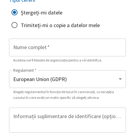
Ștergeți-mi datele
Trimiteți-mi o copie a datelor mele
Nume complet
*
Acestea vor fi folosite de organizație pentru a vă identifica.
Regulament
*
Alegeți regulamentul în funcție de locul în care locuiți, cu excepția
cazului în care aveți un motiv specific să alegeți altceva.
Informații suplimentare de identificare (opțional)