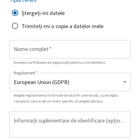
Ștergeți-mi datele
Trimiteți-mi o copie a datelor mele
Nume complet
*
Acestea vor fi folosite de organizație pentru a vă identifica.
Regulament
*
Alegeți regulamentul în funcție de locul în care locuiți, cu excepția
cazului în care aveți un motiv specific să alegeți altceva.
Informații suplimentare de identificare (opțional)