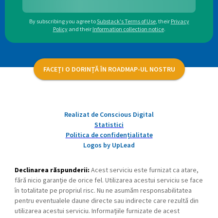
By subscribing you agree to
Substack's Terms of Use
,
their
Privacy
Policy
and their
Information collection notice
.
FACEȚI O DORINȚĂ ÎN ROADMAP-UL NOSTRU
Realizat de Conscious Digital
Statistici
Politica de confidențialitate
Logos by UpLead
Declinarea răspunderii:
Acest serviciu este furnizat ca atare,
fără nicio garanție de orice fel. Utilizarea acestui serviciu se face
în totalitate pe propriul risc. Nu ne asumăm responsabilitatea
pentru eventualele daune directe sau indirecte care rezultă din
utilizarea acestui serviciu. Informațiile furnizate de acest