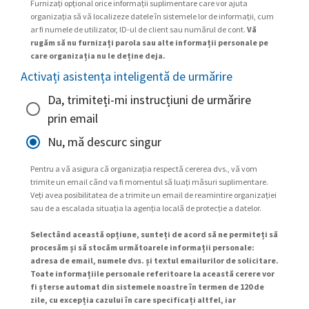
Furnizați opțional orice informații suplimentare care vor ajuta
organizația să vă localizeze datele în sistemele lor de informații, cum
ar fi numele de utilizator, ID-ul de client sau numărul de cont.
Vă
rugăm să nu furnizați parola sau alte informații personale pe
care organizația nu le deține deja.
Activați asistența inteligentă de urmărire
Da, trimiteți-mi instrucțiuni de urmărire
prin email
Nu, mă descurc singur
Pentru a vă asigura că organizația respectă cererea dvs., vă vom
trimite un email când va fi momentul să luați măsuri suplimentare.
Veți avea posibilitatea de a trimite un email de reamintire organizației
sau de a escalada situația la agenția locală de protecție a datelor.
Selectând această opțiune, sunteți de acord să ne permiteți să
procesăm și să stocăm următoarele informații personale:
adresa de email, numele dvs. și textul emailurilor de solicitare.
Toate informațiile personale referitoare la această cerere vor
fi șterse automat din sistemele noastre în termen de 120 de
zile, cu excepția cazului în care specificați altfel, iar