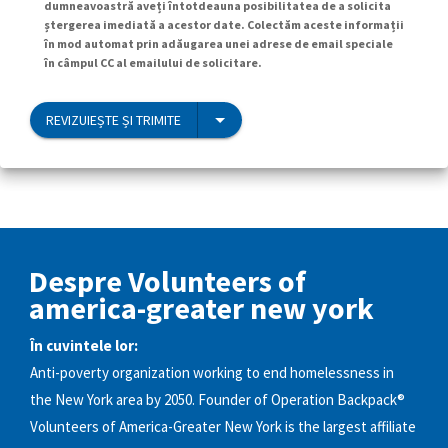
dumneavoastră aveți întotdeauna posibilitatea de a solicita
ștergerea imediată a acestor date. Colectăm aceste informații
în mod automat prin adăugarea unei adrese de email speciale
în câmpul CC al emailului de solicitare.
REVIZUIEȘTE ȘI TRIMITE
Despre Volunteers of
america-greater new york
În cuvintele lor:
Anti-poverty organization working to end homelessness in
the New York area by 2050. Founder of Operation Backpack®
Volunteers of America-Greater New York is the largest affiliate