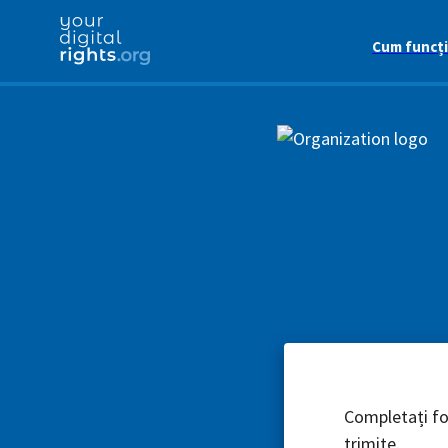
Cum funcț
Completați for
trimite.