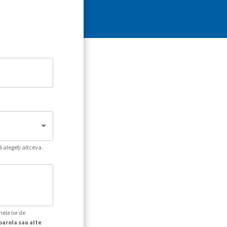
ă alegeți altceva.
mele lor de
parola sau alte