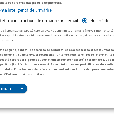
nale pe care organizația nu le deține deja.
ența inteligentă de urmărire
teți-mi instrucțiuni de urmărire prin email
Nu, mă descu
ra că organizația respectă cererea dvs., vă vom trimite un email când va fi momentul să
 avea posibilitatea de a trimite un email de reamintire organizației sau de a escalada si
e a datelor.
tă opțiune, sunteți de acord să ne permiteți să procesăm și să stocăm următoa
a de email, numele dvs. și textul emailurilor de solicitare. Toate informațiile
ceastă cerere vor fi șterse automat din sistemele noastre în termen de 120 de zi
specificați altfel, iar dumneavoastră aveți întotdeauna posibilitatea de a soli
tor date. Colectăm aceste informații în mod automat prin adăugarea unei adre
ul CC al emailului de solicitare.
 TRIMITE