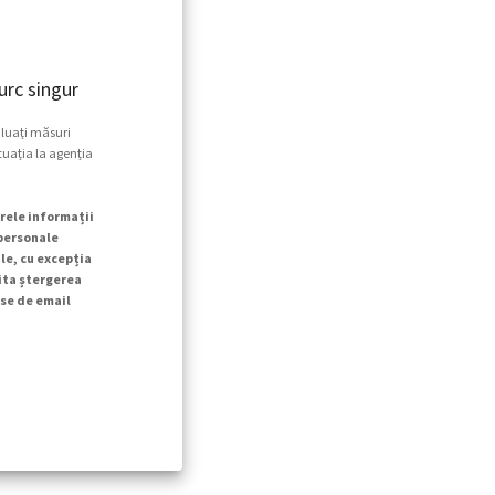
rc singur
 luați măsuri
tuația la agenția
rele informații
 personale
le, cu excepția
cita ștergerea
se de email