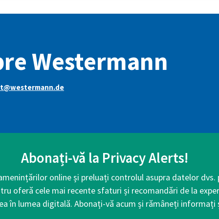
pre Westermann
rt@westermann.de
Abonați-vă la Privacy Alerts!
 amenințărilor online și preluați controlul asupra datelor dvs.
tru oferă cele mai recente sfaturi și recomandări de la exper
ea în lumea digitală. Abonați-vă acum și rămâneți informați ș