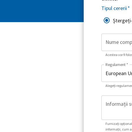
Tipul cererii
*
Ștergeți
Nume comp
Acestea vor fi folo
Regulament
*
Alegeți regulament
Informații s
Furnizați opțional
informații, cum ar