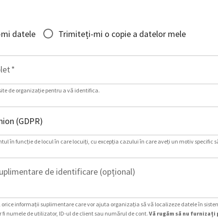
-mi datele
Trimiteți-mi o copie a datelor mele
let
*
site de organizație pentru a vă identifica.
ul în funcție de locul în care locuiți, cu excepția cazului în care aveți un motiv specific s
uplimentare de identificare (opțional)
 orice informații suplimentare care vor ajuta organizația să vă localizeze datele în siste
 fi numele de utilizator, ID-ul de client sau numărul de cont.
Vă rugăm să nu furnizați 