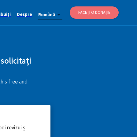
FACEȚI O DONAȚIE
buiți
Despre
Română
olicitați
his free and
oi revizui și