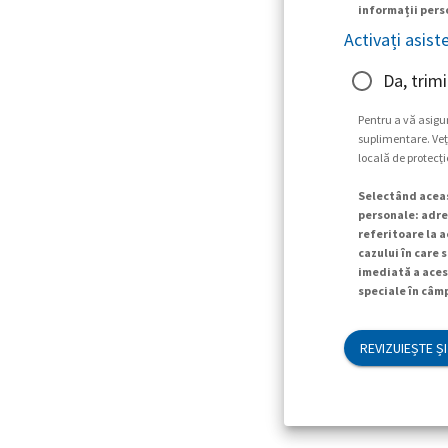
informații perso
Activați asist
Da, trimi
Pentru a vă asigu
suplimentare. Veți
locală de protecți
Selectând aceas
personale: adres
referitoare la a
cazului în care 
imediată a aces
speciale în câmp
REVIZUIEȘTE ȘI