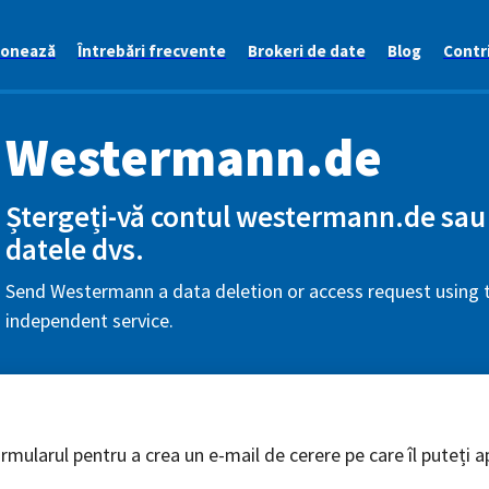
ionează
Întrebări frecvente
Brokeri de date
Blog
Contri
Westermann.de
Ștergeți-vă contul westermann.de sau s
datele dvs.
Send Westermann a data deletion or access request using t
independent service.
mularul pentru a crea un e-mail de cerere pe care îl puteți ap