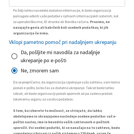
Po želji lahko navedete dodatne informacije, ki bodo organizaciji
pomagale odkriti vaše podatke v njihovih informacijskih sistemih, kot
so uporabniško ime, ID stranke ali številka računa.
Prosimo, ne
navajajte gesla ali kakršnih koli osebnih podatkov, ki jih
organizacija še nima.
Vklopi pametno pomoč pri nadaljnjem ukrepanju
Da, pošljite mi navodila za nadaljnje
ukrepanje po e-pošti
Ne, zmorem sam
Da se prepričamo, da organizacija izpolnjuje vašo zahtevo, vam bomo
poslali e-pošto, ko bo čas za dodatno ukrepanje. Takrat boste lahko
izbrali, ali boste organizaciji poslali opomnik ali pa zadevo predali
lokalnemu organu za varstvo podatkov.
S tem, ko izberete to možnost, se strinjate, da lahko
obdelujemo in shranjujemo naslednje osebne podatke: vaš e-
poštni naslov, ime in besedilo vaših zahtevanih e-poštnih
sporočil. Vsi osebni podatki, ki se nanašajo na to zahtevo, bodo
samodejno izbrisani iz naših sistemov v 120 dneh, razen če