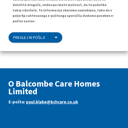
določite drugače, vedno pa imate možnost, da te podatke
takoj izbrišete. Te informacije zberemo samodejno, tako da v
polje Kp zahtevanega e-poštnega sporočila dodamo poseben e-
poštni naslov.
PREGLEJ IN POŠLJI
O Balcombe Care Homes
Limited
E-pošta:
paul.blake@bchcare.co.uk