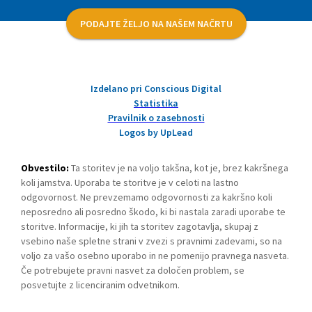
PODAJTE ŽELJO NA NAŠEM NAČRTU
Izdelano pri Conscious Digital
Statistika
Pravilnik o zasebnosti
Logos by UpLead
Obvestilo:
Ta storitev je na voljo takšna, kot je, brez kakršnega
koli jamstva. Uporaba te storitve je v celoti na lastno
odgovornost. Ne prevzemamo odgovornosti za kakršno koli
neposredno ali posredno škodo, ki bi nastala zaradi uporabe te
storitve. Informacije, ki jih ta storitev zagotavlja, skupaj z
vsebino naše spletne strani v zvezi s pravnimi zadevami, so na
voljo za vašo osebno uporabo in ne pomenijo pravnega nasveta.
Če potrebujete pravni nasvet za določen problem, se
posvetujte z licenciranim odvetnikom.