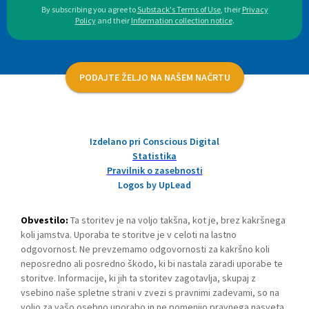
By subscribing you agree to
Substack's Terms of Use
,
their
Privacy
Policy
and their
Information collection notice
.
PODAJTE ŽELJO NA NAŠEM NAČRTU
Izdelano pri Conscious Digital
Statistika
Pravilnik o zasebnosti
Logos by UpLead
Obvestilo:
Ta storitev je na voljo takšna, kot je, brez kakršnega
koli jamstva. Uporaba te storitve je v celoti na lastno
odgovornost. Ne prevzemamo odgovornosti za kakršno koli
neposredno ali posredno škodo, ki bi nastala zaradi uporabe te
storitve. Informacije, ki jih ta storitev zagotavlja, skupaj z
vsebino naše spletne strani v zvezi s pravnimi zadevami, so na
voljo za vašo osebno uporabo in ne pomenijo pravnega nasveta.