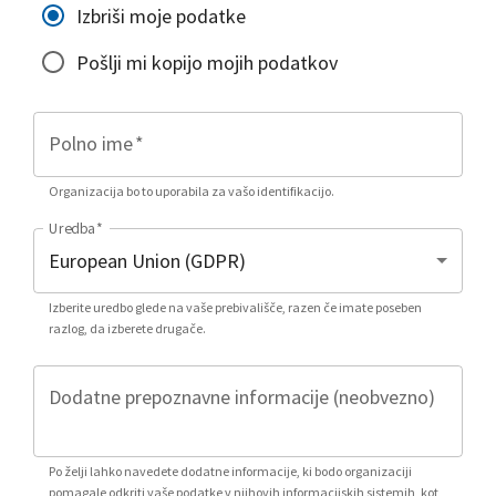
Izbriši moje podatke
Pošlji mi kopijo mojih podatkov
Polno ime
*
Organizacija bo to uporabila za vašo identifikacijo.
Uredba
*
Izberite uredbo glede na vaše prebivališče, razen če imate poseben
razlog, da izberete drugače.
Dodatne prepoznavne informacije (neobvezno)
Po želji lahko navedete dodatne informacije, ki bodo organizaciji
pomagale odkriti vaše podatke v njihovih informacijskih sistemih, kot