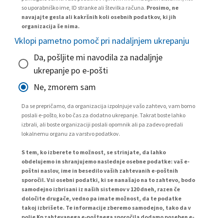
so uporabniško ime, ID stranke ali številka računa.
Prosimo, ne
navajajte gesla ali kakršnih koli osebnih podatkov, ki jih
organizacija še nima.
Vklopi pametno pomoč pri nadaljnjem ukrepanju
Da, pošljite mi navodila za nadaljnje
ukrepanje po e-pošti
Ne, zmorem sam
Da se prepričamo, da organizacija izpolnjuje vašo zahtevo, vam bomo
poslali e-pošto, ko bo čas za dodatno ukrepanje. Takrat boste lahko
izbrali, ali boste organizaciji poslali opomnik ali pa zadevo predali
lokalnemu organu za varstvo podatkov.
S tem, ko izberete to možnost, se strinjate, da lahko
obdelujemo in shranjujemo naslednje osebne podatke: vaš e-
poštni naslov, ime in besedilo vaših zahtevanih e-poštnih
sporočil. Vsi osebni podatki, ki se nanašajo na to zahtevo, bodo
samodejno izbrisani iz naših sistemov v 120 dneh, razen če
določite drugače, vedno pa imate možnost, da te podatke
takoj izbrišete. Te informacije zberemo samodejno, tako da v
polje Kp zahtevanega e-poštnega sporočila dodamo poseben e-