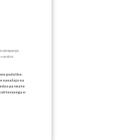
o ukrepanje.
a varstvo
ebne podatke:
se nanašajo na
vedno pa imate
 zahtevanega e-