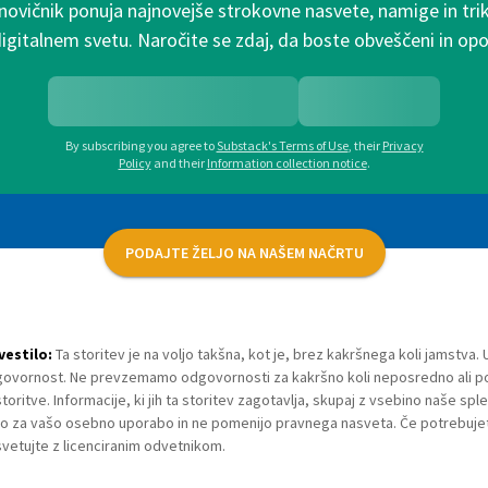
 novičnik ponuja najnovejše strokovne nasvete, namige in tri
digitalnem svetu. Naročite se zdaj, da boste obveščeni in o
By subscribing you agree to
Substack's Terms of Use
,
their
Privacy
Policy
and their
Information collection notice
.
PODAJTE ŽELJO NA NAŠEM NAČRTU
estilo:
Ta storitev je na voljo takšna, kot je, brez kakršnega koli jamstva. 
ovornost. Ne prevzemamo odgovornosti za kakršno koli neposredno ali pos
storitve. Informacije, ki jih ta storitev zagotavlja, skupaj z vsebino naše sp
jo za vašo osebno uporabo in ne pomenijo pravnega nasveta. Če potrebuje
vetujte z licenciranim odvetnikom.