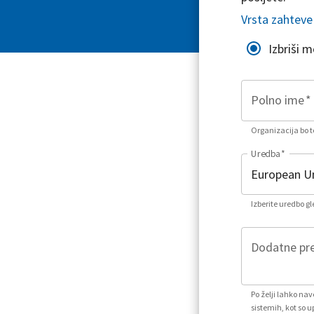
Vrsta zahteve
Izbriši 
Polno ime
*
Organizacija bo to
Uredba
*
Izberite uredbo g
Dodatne pre
Po želji lahko na
sistemih, kot so u