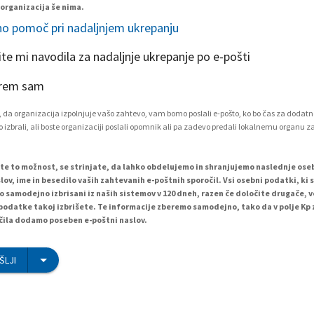
 organizacija še nima.
o pomoč pri nadaljnjem ukrepanju
ite mi navodila za nadaljnje ukrepanje po e-pošti
rem sam
 da organizacija izpolnjuje vašo zahtevo, vam bomo poslali e-pošto, ko bo čas za dodatn
 izbrali, ali boste organizaciji poslali opomnik ali pa zadevo predali lokalnemu organu z
ete to možnost, se strinjate, da lahko obdelujemo in shranjujemo naslednje os
lov, ime in besedilo vaših zahtevanih e-poštnih sporočil. Vsi osebni podatki, ki 
o samodejno izbrisani iz naših sistemov v 120 dneh, razen če določite drugače, 
podatke takoj izbrišete. Te informacije zberemo samodejno, tako da v polje Kp
ila dodamo poseben e-poštni naslov.
ŠLJI