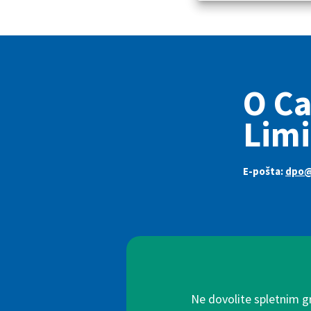
O C
Limi
E-pošta:
dpo@
Ne dovolite spletnim g