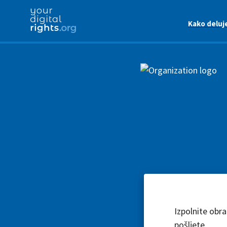
Kako deluj
Izpolnite obr
pošljete.