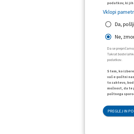
podatkov, ki jih
Vklopi pametn
Da, pošlj
Ne, zmo
Da se prepričamo,
Takrat boste lahko
podatkov.
S tem, ko izber
vaš e-poštni nas
to zahtevo, bod
možnost, da te 
poštnega sporoč
PREGLEJ IN PO