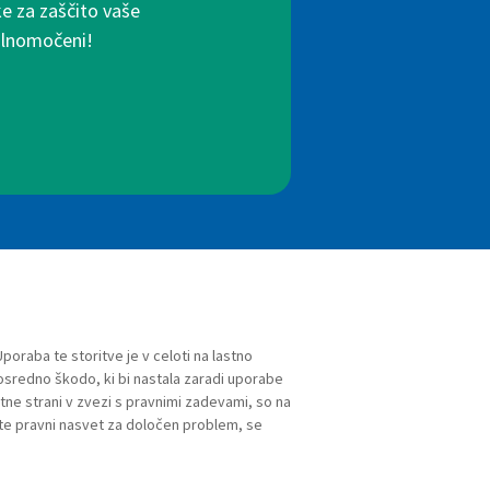
ke za zaščito vaše
polnomočeni!
Uporaba te storitve je v celoti na lastno
redno škodo, ki bi nastala zaradi uporabe
letne strani v zvezi s pravnimi zadevami, so na
te pravni nasvet za določen problem, se