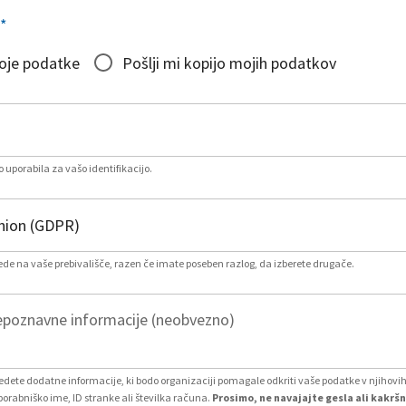
*
moje podatke
Pošlji mi kopijo mojih podatkov
 uporabila za vašo identifikacijo.
lede na vaše prebivališče, razen če imate poseben razlog, da izberete drugače.
poznavne informacije (neobvezno)
vedete dodatne informacije, ki bodo organizaciji pomagale odkriti vaše podatke v njihovi
porabniško ime, ID stranke ali številka računa.
Prosimo, ne navajajte gesla ali kakršn