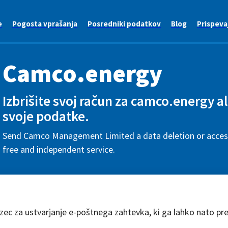
e
Pogosta vprašanja
Posredniki podatkov
Blog
Prispeva
Camco.energy
Izbrišite svoj račun za camco.energy al
svoje podatke.
Send Camco Management Limited a data deletion or access
free and independent service.
azec za ustvarjanje e-poštnega zahtevka, ki ga lahko nato pr