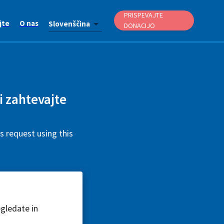
PRISPEVAJTE
jte
O nas
Slovenščina
DONACIJO
i zahtevajte
 request using this
egledate in