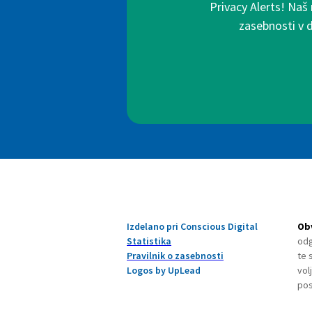
Privacy Alerts! Naš
zasebnosti v 
Izdelano pri Conscious Digital
Obv
Statistika
odg
Pravilnik o zasebnosti
te 
Logos by UpLead
vol
pos