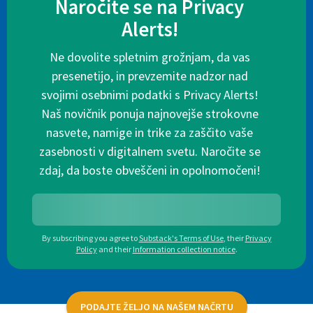
Naročite se na Privacy
Alerts!
Ne dovolite spletnim grožnjam, da vas
presenetijo, in prevzemite nadzor nad
svojimi osebnimi podatki s Privacy Alerts!
Naš novičnik ponuja najnovejše strokovne
nasvete, namige in trike za zaščito vaše
zasebnosti v digitalnem svetu. Naročite se
zdaj, da boste obveščeni in opolnomočeni!
By subscribing you agree to
Substack's Terms of Use
,
their
Privacy
Policy
and their
Information collection notice
.
PODAJTE ŽELJO NA NAŠEM NAČRTU