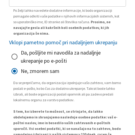
Po želji lahko navedete dodatne informacije, ki bodo organizaciji
pomagale odkriti vaše podatke v njihovih informacijskih sistemih, kot
so uporabniško ime, ID stranke ali številka računa.
Prosimo, ne
navajajte gesla ali kakršnih koli osebnih podatkov, ki jih
organizacija še nima.
Vklopi pametno pomoč pri nadaljnjem ukrepanju
Da, pošljite mi navodila za nadaljnje
ukrepanje po e-pošti
Ne, zmorem sam
Da se prepričamo, da organizacija izpolnjuje vašo zahtevo, vam bomo
poslali e-pošto, ko bo čas za dodatno ukrepanje. Takrat boste lahko
izbrali, ali boste organizaciji poslali opomnik ali pa zadevo predali
lokalnemu organu za varstvo podatkov.
S tem, ko izberete to možnost, se strinjate, da lahko
obdelujemo in shranjujemo naslednje osebne podatke: vaš e-
poštni naslov, ime in besedilo vaših zahtevanih e-poštnih
sporočil. Vsi osebni podatki, ki se nanašajo na to zahtevo, bodo
samodejno izbrisani iz naših sistemov v 120 dneh, razen če